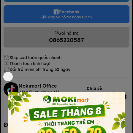
Facebook
Giải đáp và hỗ trợ ngay tức thì
Gọi hỗ trợ
0865220587
Ship cod toàn quốc nhanh
Thanh toán linh hoạt
Đổi trả miễn phí trong 30 ngày
Mokimart Office
Chia sẻ
Kết nối với chúng tôi
Kết nối với chúng tôi
Đặc điểm nổi bật