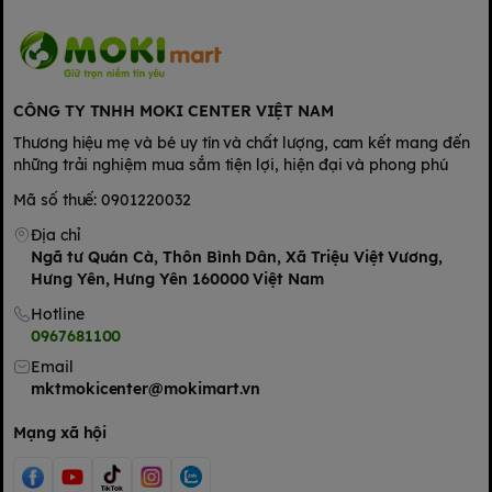
Bảo quản nơi khô ráo, tránh ánh nắng trực tiếp, hoặc nơi có
nhiệt độ hơn 40 độ C
Để xa tầm tay trẻ em để tránh việc bé uống phải.
CÔNG TY TNHH MOKI CENTER VIỆT NAM
Thương hiệu mẹ và bé uy tín và chất lượng, cam kết mang đến
những trải nghiệm mua sắm tiện lợi, hiện đại và phong phú
Mã số thuế: 0901220032
Địa chỉ
Ngã tư Quán Cà, Thôn Bình Dân, Xã Triệu Việt Vương,
Hưng Yên, Hưng Yên 160000 Việt Nam
Hotline
0967681100
Email
mktmokicenter@mokimart.vn
Mạng xã hội