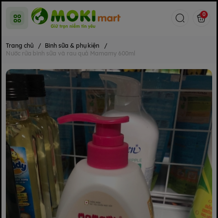
0
Trang chủ
/
Bình sữa & phụ kiện
/
Nước rửa bình sữa và rau quả Mamamy 600ml