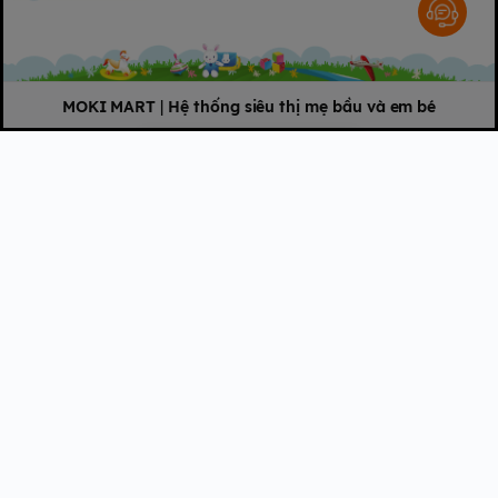
MOKI MART
|
Hệ thống siêu thị mẹ bầu và em bé