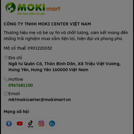
-> Sử dụng một vài giọt mỗi lần để món ăn của bé thêm phần
thơm ngon, dễ ăn.
Lưu ý: Sử dụng theo khẩu phần và nhu cầu ăn dặm của bé.
Đảm bảo không cho bé ăn quá nhiều gia vị trong mỗi bữa ăn.
CÔNG TY TNHH MOKI CENTER VIỆT NAM
Quy cách: Chai thủy tinh 60ml
Thương hiệu mẹ và bé uy tín và chất lượng, cam kết mang đến
Hạn sử dụng: 1 năm kể từ ngày sản xuất
những trải nghiệm mua sắm tiện lợi, hiện đại và phong phú
Cách bảo quản: Bảo quản sản phẩm nơi khô ráo, thoáng mát,
tránh ánh nắng trực tiếp. Sau khi mở nắp, vui lòng đậy kín để
Mã số thuế: 0901220032
đảm bảo chất lượng sản phẩm.
Địa chỉ
Ngã tư Quán Cà, Thôn Bình Dân, Xã Triệu Việt Vương,
Hưng Yên, Hưng Yên 160000 Việt Nam
Hotline
0967681100
Email
mktmokicenter@mokimart.vn
Mạng xã hội