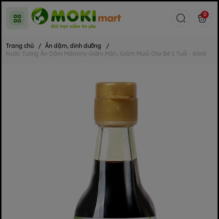
0
Trang chủ
/
Ăn dặm, dinh dưỡng
/
Nước Tương Ăn Dặm Mămmy Giảm Mặn, Giảm Muối Cho Bé 1 Tuổi - 60ml