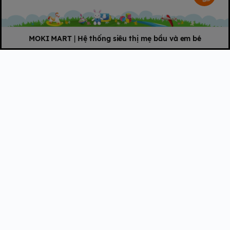
MOKI MART
|
Hệ thống siêu thị mẹ bầu và em bé