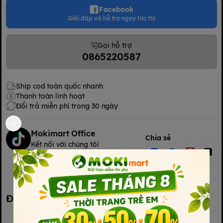
Facebook
Giải đáp và hỗ trợ ngay tức thì
Gọi hỗ trợ
0865220587
Ship cod toàn quốc nhanh
Thanh toán linh hoạt
Đổi trả miễn phí trong 30 ngày
Mokimart Office
Chia sẻ
Kết nối với chúng tôi
Kết nối với chúng tôi
Đặc điểm nổi bật