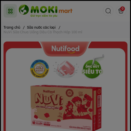
0
Trang chủ
/
Sữa nước các loại
/
NuVi Sữa Chua Uống Dâu Có Thạch Hộp 100 ml