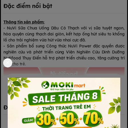
Đặc điểm nổi bật
Thông tin sản phẩm:
- NuVi Sữa Chua Uống Dâu Có Thạch với vị sữa tuyệt ngon,
hòa quyện cùng thạch dai giòn, kết hợp ống hút siêu to khổng
lồ cho trải nghiệm vừa hút vừa nhai cực đã.
- Sản phẩm bổ sung Công thức NuVi Power độc quyền được
nghiên cứu và phát triển cùng Viện Nghiên Cứu Dinh Dưỡng
Nutifood Thụy Điển hỗ trợ phát triển chiều cao, tăng cường trí
nhớ cho trẻ.
Xem thêm
Đánh giá sản phẩm