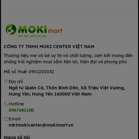
Có chứa sữa. Không sử dụng chất bảo quản.
Hướng dẫn bảo quản:
Bảo quản nơi khô ráo, thoáng mát,
tránh ánh sáng trực tiếp.
Đặc điểm nổi bật của sản phẩm:
- Hỗ trợ và tăng cường chức năng não bộ: Taurin, Vitamin
Nhóm B (B1, B5, B6).
- Tăng gắn kết Calci vào xương, giúp xương vững chắc: Calci,
CÔNG TY TNHH MOKI CENTER VIỆT NAM
Vitamin K2.
- Giúp tăng trưởng, phát triển chiều cao: Kẽm, Vitamin D3.
Thương hiệu mẹ và bé uy tín và chất lượng, cam kết mang đến
- Giúp mắt sáng: Vitamin A.
những trải nghiệm mua sắm tiện lợi, hiện đại và phong phú
Thông tin thương hiệu NuVi:
Mã số thuế: 0901220032
Địa chỉ
Ngã tư Quán Cà, Thôn Bình Dân, Xã Triệu Việt Vương,
Hưng Yên, Hưng Yên 160000 Việt Nam
Hotline
0967681100
Email
mktmokicenter@mokimart.vn
Mạng xã hội