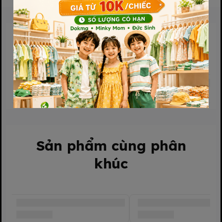
Sản phẩm liên quan
Mô tả sản phẩm:
Tên sản phẩm: Thực Phẩm Bổ Sung NuVi Sữa Chua Uống Dâu
Có Thạch.
Sản phẩm cùng phân
Thành phần: Sữa chua lên men tự nhiên (40 %) (nước, sữa bột,
khúc
chất béo sữa, men Streptococcus thermophilus và
Lactobacillus bulgaricus), nước, đường, thạch dừa (>= 5 %)
(thạch dừa, đường, chất điều chỉnh độ acid (330)), nước ép táo,
nước ép dâu (0,5 %), chất ổn định (466, 418), calci lactat,
hương dâu giống tự nhiên dùng cho thực phẩm, vitamin (K2,
B1, B3, B5, B6, A, D3), màu tự nhiên (120), taurin, kẽm sulfat.