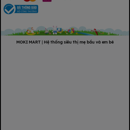
- Bảo quản nơi khô ráo và thoáng mát.
- HSD và NSX:
Xem trên bao bì.
Nơi sản xuất:
Việt Nam.
MOKI MART
|
Hệ thống siêu thị mẹ bầu và em bé