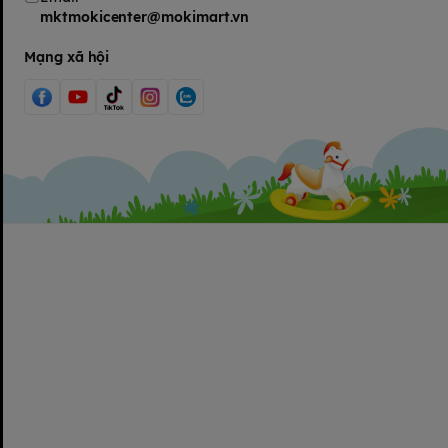
mktmokicenter@mokimart.vn
Mạng xã hội