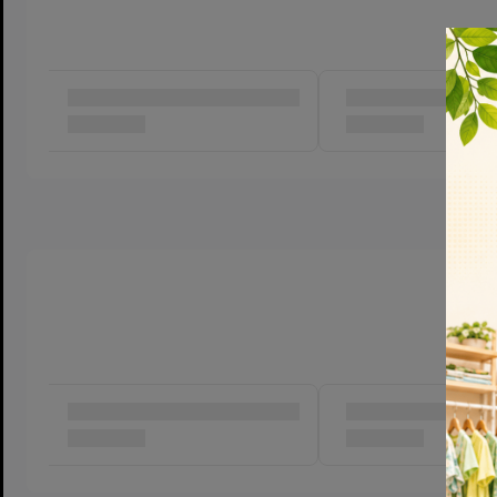
- Lắc đều trước khi uống.
- Ngon hơn khi uống lạnh.
- Bảo quản nơi khô ráo và thoáng mát.
- HSD và HSX: Xem trên bao bì.
Thông tin thương hiệu NuVi
Thấu hiểu sâu sắc nhu cầu dinh dưỡng của trẻ em Việt Nam c
nữa để cải thiện tầm vóc người Việt, Nutifood Sweden và
Nutifood Thuỵ Điển – NNRIS ra đời. Là nơi quy tụ hơn 50 nh
dưỡng hàng đầu tại Châu u kết hợp với tâm huyết 20 năm của
và phát triển các giải pháp dinh dưỡng theo tiêu chuẩn Châu 
trạng đặc thù của trẻ em Việt Nam. Một trong những thành 
thức NuVi Power độc quyền dành riêng cho trẻ em Việt Nam.
sung các dưỡng chất thiết yếu, các vitamin nhóm B (B1, B5, 
chức năng não bộ cho bé Cao Lớn; Vitamin D3, K2, Kẽm, Calci
Thông Minh. Nhãn hiệu NuVi có đa dạng sản phẩm với thiết kế
đáp ứng nhu cầu thưởng thức của các khách hàng nhí, đem lại
năng lượng cho các bé học tập, vui chơi mỗi ngày.
#Nutifood #NutifoodNuVi #NutiMilk #NuVi #NutiMi
#Nutifoodngôinhàdinhdưỡng #NuViPower #NuVithạc
#NuVitúiecolean #SữatươiNutiMilk #NuVisữauốnglênmen #hư