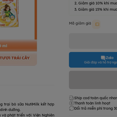
2. Giảm giá 10% khi mu
3. Giảm giá 15% khi mua
Mã giảm giá
Moki50k
Zalo
Giải đáp và hỗ trợ nga
Ship cod toàn quốc nha
Thanh toán linh hoạt
g trại bò sữa NutiMilk kết hợp
Đổi trả miễn phí trong 
 dinh dưỡng.
và phát triển với Viện Nghiên