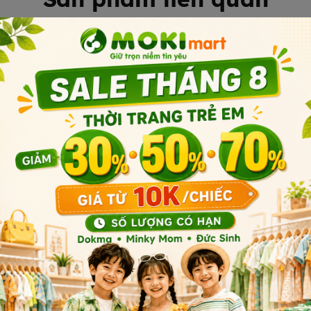
ùng khát vọng phải nỗ lực hơn
 Viện Nghiên cứu Dinh dưỡng
à khoa học và chuyên gia dinh
 NutiFood, Viện sẽ nghiên cứu
u, giúp đáp ứng nhu cầu và thể
quả đầu tiên của NNRIS – công
 Đây là công thức kép giúp bổ
Sản phẩm cùng phân khúc
B6) và taurin giúp tăng cường
 giúp xương chắc khỏe, cho bé
 đẹp mắt, hương vị thơm ngon,
 cảm giác sảng khoái, dạt dào
lk #SữaNuVi #SữaNutiMilk
htráicây #NuVinướcraucủ
ơngvịthơmngon