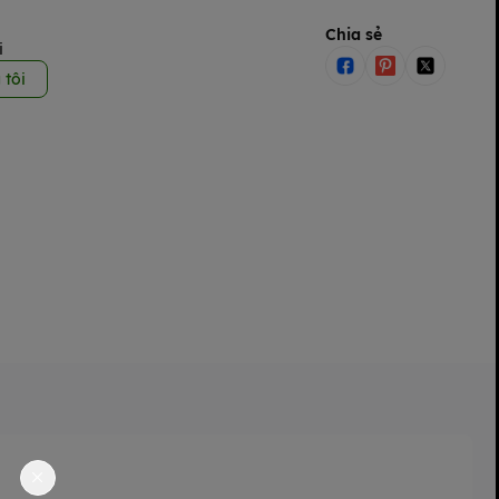
Chia sẻ
i
 tôi