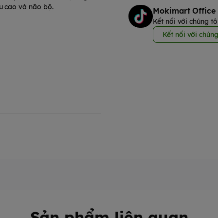
u cao và não bộ.
Mokimart Office
Kết nối với chúng tô
Kết nối với chúng
a, nước ép cam hoàn nguyên (30
30), hương liệu giống tự nhiên,
ánh sáng trực tiếp.
tamin B3
Sản phẩm liên quan