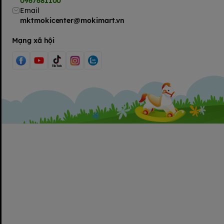
0967681100
Email
mktmokicenter@mokimart.vn
Mạng xã hội