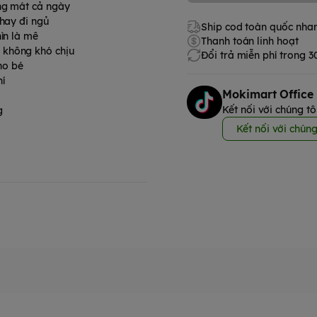
áng mát cả ngày
 hay đi ngủ
Ship cod toàn quốc nha
ìn là mê
Thanh toán linh hoạt
 không khó chịu
Đổi trả miễn phí trong 
ho bé
í
Mokimart Office
Kết nối với chúng tô
g
Kết nối với chúng