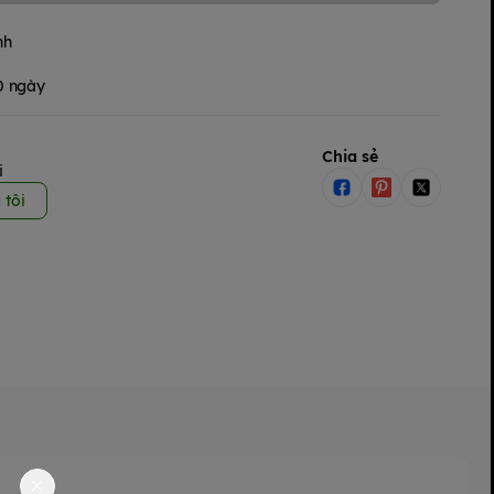
nh
30 ngày
Chia sẻ
i
 tôi