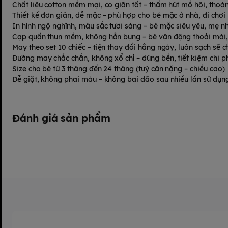
Chất liệu cotton mềm mại, co giãn tốt – thấm hút mồ hôi, tho
Thiết kế đơn giản, dễ mặc – phù hợp cho bé mặc ở nhà, đi chơi
In hình ngộ nghĩnh, màu sắc tươi sáng – bé mặc siêu yêu, mẹ nh
Cạp quần thun mềm, không hằn bụng – bé vận động thoải mái,
May theo set 10 chiếc – tiện thay đổi hằng ngày, luôn sạch sẽ c
Đường may chắc chắn, không xổ chỉ – dùng bền, tiết kiệm chi ph
Size cho bé từ 3 tháng đến 24 tháng (tuỳ cân nặng – chiều cao)
Dễ giặt, không phai màu – không bai dão sau nhiều lần sử dụn
Đánh giá sản phẩm