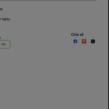
nh
30 ngày
Chia sẻ
i
 tôi