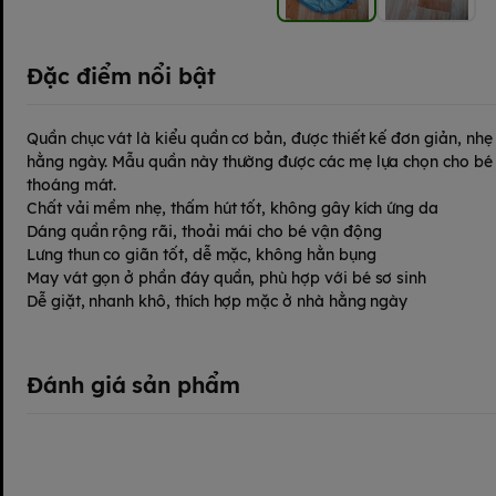
Đặc điểm nổi bật
Quần chục vát là kiểu quần cơ bản, được thiết kế đơn giản, nh
hằng ngày. Mẫu quần này thường được các mẹ lựa chọn cho bé sơ
thoáng mát.
Chất vải mềm nhẹ, thấm hút tốt, không gây kích ứng da
Dáng quần rộng rãi, thoải mái cho bé vận động
Lưng thun co giãn tốt, dễ mặc, không hằn bụng
May vát gọn ở phần đáy quần, phù hợp với bé sơ sinh
Dễ giặt, nhanh khô, thích hợp mặc ở nhà hằng ngày
Đánh giá sản phẩm