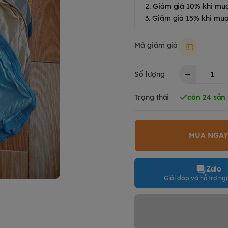
2. Giảm giá 10% khi mu
3. Giảm giá 15% khi mua
Mã giảm giá
Moki50k
Số lượng
Trạng thái
còn 24 sản
MUA NGA
Zalo
Giải đáp và hỗ trợ nga