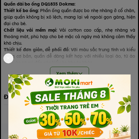
Quần dài bo ống DQ1835 Dokma
:
Thiết kế bo ống
: Phần ống quần được bo nhẹ nhàng ở cổ chân,
giúp quần không bị xô lệch, mang lại vẻ ngoài gọn gàng, hiện
đại cho bé.
Chất liệu vải mềm mại
: Vải cotton cao cấp, nhẹ nhàng và
thoáng mát, phù hợp cho bé mặc cả ngày mà không cảm thấy
khó chịu.
Thiết kế đơn giản, dễ phối đồ
: Với màu sắc trung tính và kiểu
dáng cơ bản, quần dễ dàng kết hợp với nhiều loại áo, từ áo
thun, áo sơ mi đến các kiểu áo khoác khác.
Độ bền cao
: Được may chắc chắn với đường chỉ tinh tế, giúp
Xem thêm
quần giữ được form dáng và độ bền lâu dài sau nhiều lần giặt.
Phù hợp với nhiều hoạt động
: Quần dài bo ống DQ1835
Dokma phù hợp cho bé khi đi học, đi chơi, hay mặc ở nhà, tạo
sự thoải mái cho mọi hoạt động.
Đánh giá sản phẩm
Dễ dàng giặt giũ
: Quần có thể giặt máy hoặc giặt tay mà
không lo bị phai màu hay mất form.
Quần dài bo ống DQ1835 Dokma là lựa chọn tuyệt vời cho các
bậc phụ huynh tìm kiếm sự kết hợp hoàn hảo giữa sự thoải mái
và phong cách cho bé.