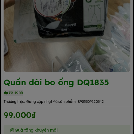
Quần dài bo ống DQ1835
So sánh
Thương hiệu:
Đang cập nhật
Mã sản phẩm:
8935309220342
99.000₫
Quà tặng khuyến mãi