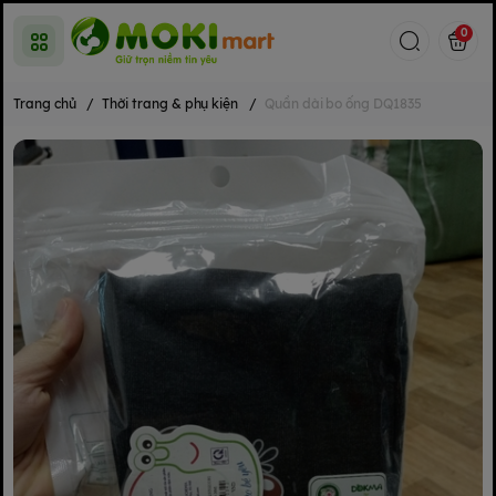
0
Trang chủ
/
Thời trang & phụ kiện
/
Quần dài bo ống DQ1835