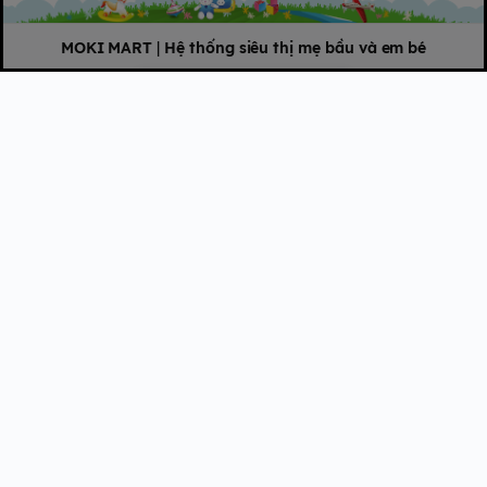
MOKI MART
|
Hệ thống siêu thị mẹ bầu và em bé