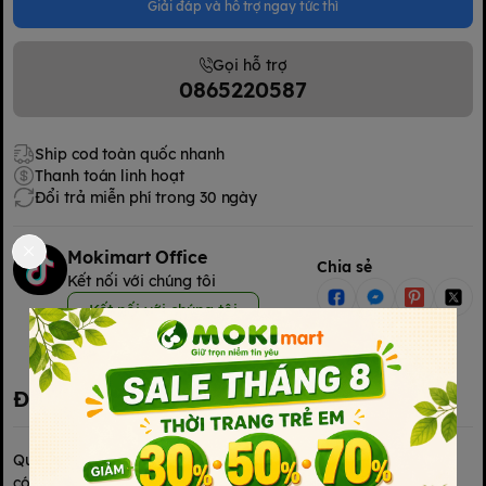
Giải đáp và hỗ trợ ngay tức thì
Gọi hỗ trợ
0865220587
Ship cod toàn quốc nhanh
Thanh toán linh hoạt
Đổi trả miễn phí trong 30 ngày
Mokimart Office
Chia sẻ
Kết nối với chúng tôi
Kết nối với chúng tôi
Đặc điểm nổi bật
Quần dài co giãn là loại trang phục được làm từ chất liệu vải
có khả năng kéo giãn theo chiều ngang và/hoặc chiều dọc,