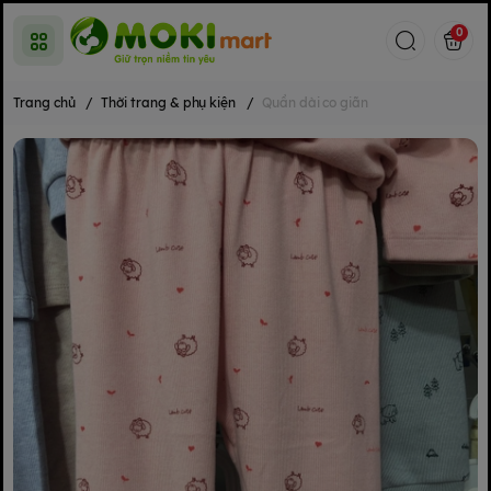
0
Trang chủ
/
Thời trang & phụ kiện
/
Quần dài co giãn