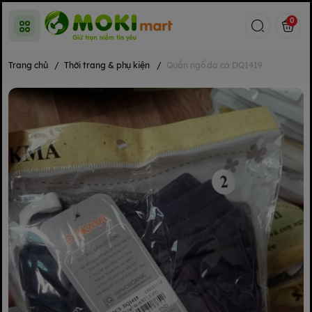
0
Trang chủ
/
Thời trang & phụ kiện
/
Quần ngố da cá DQ1419