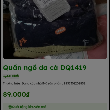
Quần ngố da cá DQ1419
So sánh
Thương hiệu:
Đang cập nhật
Mã sản phẩm:
8935309208852
89.000₫
Quà tặng khuyến mãi