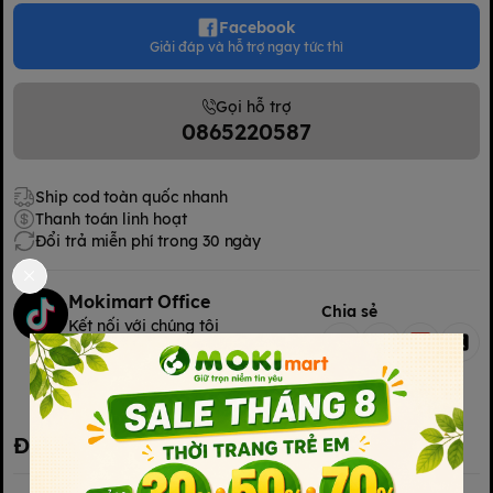
Facebook
Giải đáp và hỗ trợ ngay tức thì
Gọi hỗ trợ
0865220587
Ship cod toàn quốc nhanh
Thanh toán linh hoạt
Đổi trả miễn phí trong 30 ngày
Mokimart Office
Chia sẻ
Kết nối với chúng tôi
Kết nối với chúng tôi
Đặc điểm nổi bật