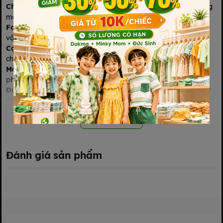
Chất liệu da cá (cotton da cá) co giãn tốt
, mềm mịn, thoáng
mát – rất phù hợp ngày hè nóng nực
Form quần ngố (short) rộng rãi
, tạo sự dễ chịu tối đa khi bé
vận động hay chơi đùa
Cạp chun co giãn nhẹ, không hằn bụng
, dễ mặc - dễ tháo
cho cả bé sơ sinh đến lớn
Màu sắc đơn giản, dễ phối
, phù hợp bé trai năng động (có
phiên bản xanh lá, cam, xám…)
Đường may chắc chắn, bền đẹp
, giữ form sau nhiều lần giặt
Size đa dạng (2T–6T)
– phù hợp cho bé từ 2 đến khoảng 6 tuổi
Xem thêm
Đánh giá sản phẩm