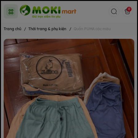
0
Trang chủ
/
Thời trang & phụ kiện
/
Quần PUMA các màu