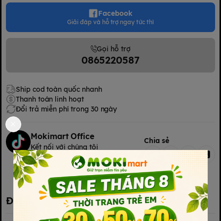
Facebook
Giải đáp và hỗ trợ ngay tức thì
Gọi hỗ trợ
0865220587
Ship cod toàn quốc nhanh
Thanh toán linh hoạt
Đổi trả miễn phí trong 30 ngày
Mokimart Office
Chia sẻ
Kết nối với chúng tôi
Kết nối với chúng tôi
Đặc điểm nổi bật