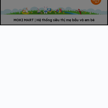
MOKI MART
|
Hệ thống siêu thị mẹ bầu và em bé