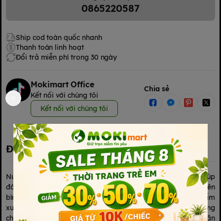
0865220587
Ship cod toàn quốc nhanh
Thanh toán linh hoạt
Đổi trả miễn phí trong 30 ngày
Mokimart Office
Chia sẻ
Kết nối với chúng tôi
Kết nối với chúng tôi
Đặc điểm nổi bật
Nước rửa bình Arau 450ml túi refill tiện lợi và tiết kiệm giúp
đánh bay các vết ố vàng, váng sữa và mùi hôi khó chịu trên
bình sữa của bé. Nước rửa bình sữa Arau Baby là sản phẩm
xuất xứ từ Nhật Bản với 100% thành phần thiên nhiên không
chứa hương liệu, chất bảo quản,.. không làm nhiễm mùi thức ăn