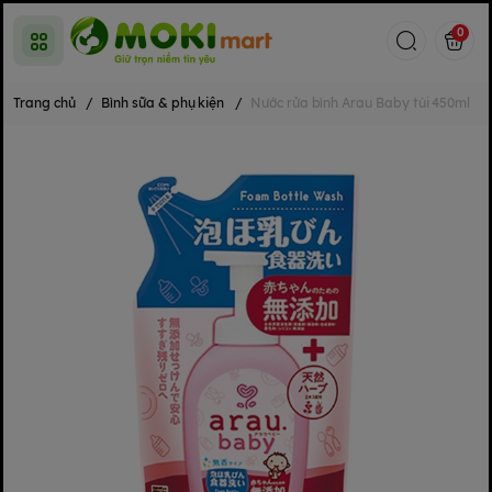
0
Trang chủ
/
Bình sữa & phụ kiện
/
Nước rửa bình Arau Baby túi 450ml