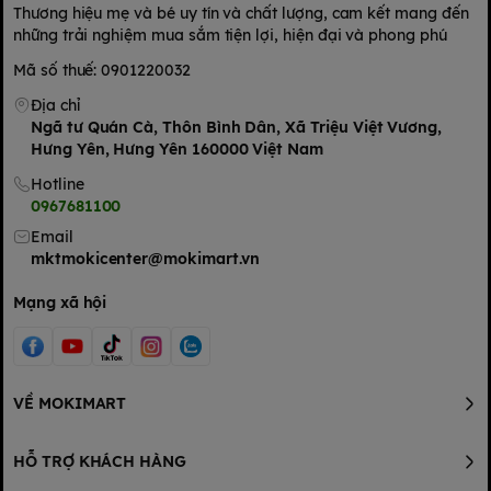
- Ngày sản xuất, hạn sử dụng xem trực tiếp trên bao bì
Thương hiệu mẹ và bé uy tín và chất lượng, cam kết mang đến
Hướng dẫn bảo quản:
những trải nghiệm mua sắm tiện lợi, hiện đại và phong phú
Cất giữ dung dịch ở nơi có nhiệt độ thường để tránh bị vẩn đục
(do các thành phần thảo mộc tự nhiên)
Mã số thuế: 0901220032
Địa chỉ
Ngã tư Quán Cà, Thôn Bình Dân, Xã Triệu Việt Vương,
Hưng Yên, Hưng Yên 160000 Việt Nam
Hotline
0967681100
Email
mktmokicenter@mokimart.vn
Mạng xã hội
VỀ MOKIMART
HỖ TRỢ KHÁCH HÀNG