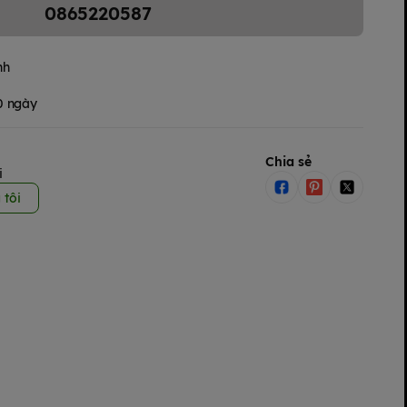
0865220587
nh
30 ngày
Chia sẻ
i
 tôi