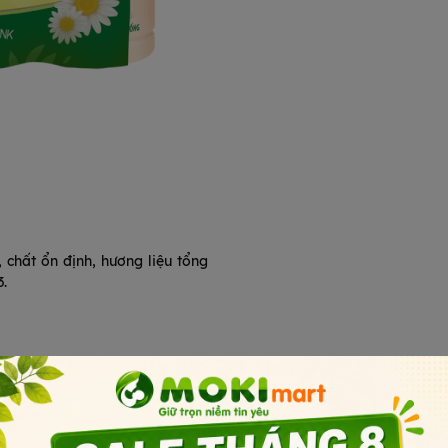
, chất ổn định, hương liệu tổng
.