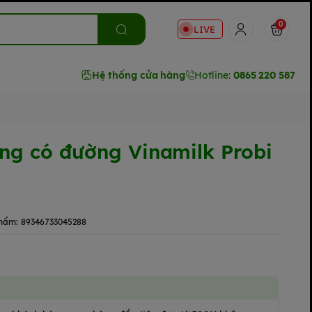
0
LIVE
Hệ thống cửa hàng
Hotline:
0865 220 587
ng có đường Vinamilk Probi
hẩm:
89346733045288