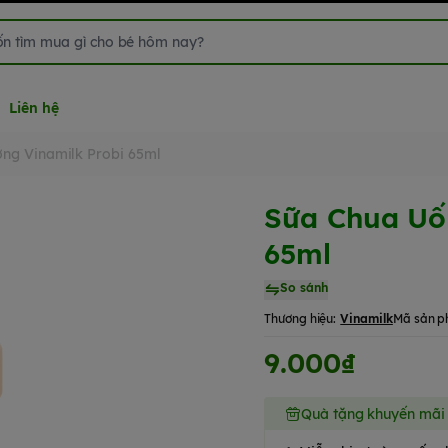
Liên hệ
ờng Vinamilk Probi 65ml
Sữa Chua Uố
65ml
So sánh
Thương hiệu:
Vinamilk
Mã sản p
9.000₫
Quà tặng khuyến mãi