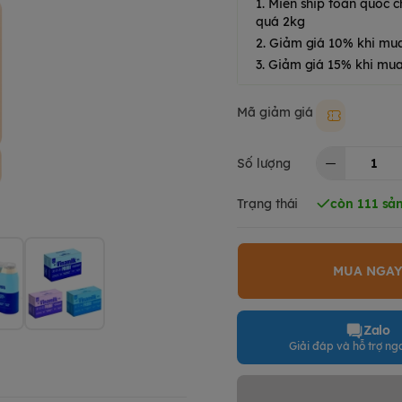
1. Miễn ship toàn quốc
quá 2kg
2. Giảm giá 10% khi mu
3. Giảm giá 15% khi mua
Mã giảm giá
Moki50k
Số lượng
Trạng thái
còn 111 sả
MUA NGA
Zalo
Giải đáp và hỗ trợ nga