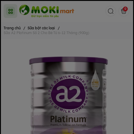
0
Trang chủ
/
Sữa bột các loại
/
Sữa A2 Platinum Số 2 Cho Bé Từ 6-12 Tháng (900g)