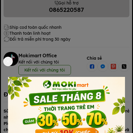
Gọi hỗ trợ
0865220587
Ship cod toàn quốc nhanh
Thanh toán linh hoạt
Đổi trả miễn phí trong 30 ngày
Mokimart Office
Chia sẻ
Kết nối với chúng tôi
Kết nối với chúng tôi
Đặc điểm nổi bật
Sữa A2 Platinum Úc là sản phẩm sữa công thức dành cho trẻ
nhỏ được các mẹ Việt ưa chuộng. Sản phẩm sữa A2
Platinum Úc 900g có chứa hàm lượng dinh dưỡng cao tốt
cho bé, giúp cho trẻ phát triển khỏe mạnh cả về sức khỏe và