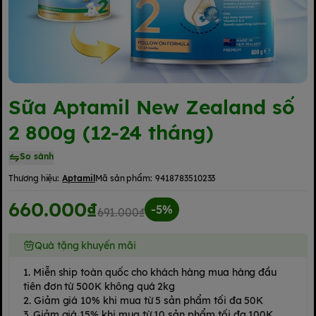
Sữa Aptamil New Zealand số
2 800g (12-24 tháng)
So sánh
Thương hiệu:
Aptamil
Mã sản phẩm:
9418783510233
660.000₫
-5%
691.000₫
Quà tặng khuyến mãi
1. Miễn ship toàn quốc cho khách hàng mua hàng đầu
tiên đơn từ 500K không quá 2kg
2. Giảm giá 10% khi mua từ 5 sản phẩm tối đa 50K
3. Giảm giá 15% khi mua từ 10 sản phẩm tối đa 100K