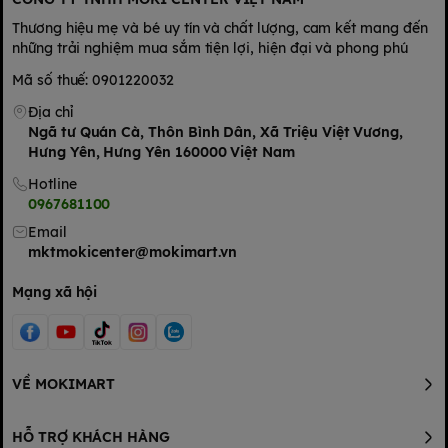
Thương hiệu mẹ và bé uy tín và chất lượng, cam kết mang đến
những trải nghiệm mua sắm tiện lợi, hiện đại và phong phú
Mã số thuế: 0901220032
Địa chỉ
Ngã tư Quán Cà, Thôn Bình Dân, Xã Triệu Việt Vương,
Hưng Yên, Hưng Yên 160000 Việt Nam
Hotline
0967681100
Email
mktmokicenter@mokimart.vn
Mạng xã hội
Lưu ý khi pha sữa
Pha 1 muỗng (9,2g) Aptamil 2 Toddler Formula với 50ml nước.
VỀ MOKIMART
Tỷ lệ này có thể thay đổi theo chỉ định của nhân viên y tế
Pha sữa không đúng cách có thể ảnh hưởng sức khỏe của bé
HỖ TRỢ KHÁCH HÀNG
Chỉ pha sẵn 1 bình cho một lần dùng.