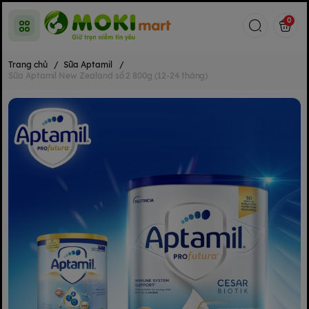
0
Trang chủ
/
Sữa Aptamil
/
Sữa Aptamil New Zealand số 2 800g (12-24 tháng)