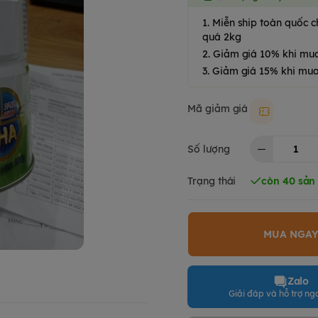
1. Miễn ship toàn quốc
quá 2kg
2. Giảm giá 10% khi mu
3. Giảm giá 15% khi mua
Mã giảm giá
Moki50k
Số lượng
Trạng thái
còn 40 sả
MUA NGA
Zalo
Giải đáp và hỗ trợ nga