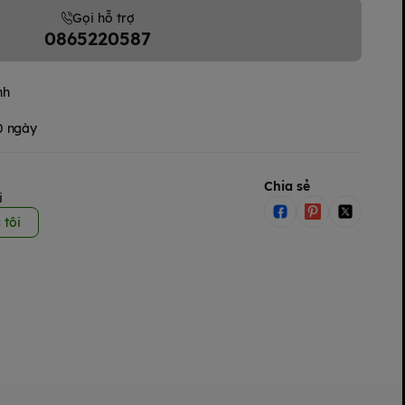
Gọi hỗ trợ
0865220587
nh
30 ngày
Chia sẻ
i
 tôi