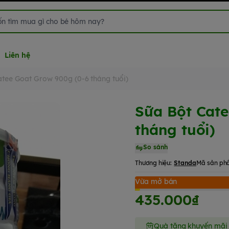
Liên hệ
tee Goat Grow 900g (0-6 tháng tuổi)
Sữa Bột Cate
tháng tuổi)
So sánh
Thương hiệu:
Standa
Mã sản ph
Vừa mở bán
435.000₫
Quà tặng khuyến mãi