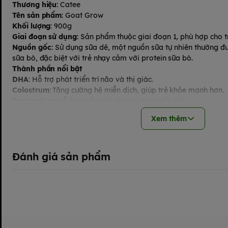
Thương hiệu
: Catee
Tên sản phẩm
: Goat Grow
Khối lượng
: 900g
Giai đoạn sử dụng
: Sản phẩm thuộc giai đoạn 1, phù hợp cho trẻ
Nguồn gốc
: Sử dụng sữa dê, một nguồn sữa tự nhiên thường đư
sữa bò, đặc biệt với trẻ nhạy cảm với protein sữa bò.
Thành phần nổi bật
DHA
: Hỗ trợ phát triển trí não và thị giác.
Colostrum
: Tăng cường hệ miễn dịch, giúp trẻ khỏe mạnh hơn.
Tryptophan
: Hỗ trợ giấc ngủ và tâm trạng của trẻ.
Đặc điểm bao bì
: Lon sữa có thiết kế bắt mắt với hình ảnh c
Xem thêm
chủ đạo là trắng và xanh dương, tạo cảm giác tươi mới. Trên 
về lợi ích của DHA, Colostrum và Tryptophan.
Công dụng
:
Hỗ trợ phát triển chiều cao
: Cung cấp các dưỡng chất cần 
Đánh giá sản phẩm
xương.
Phát triển trí não và thị giác
: DHA giúp tăng cường khả năng nh
Tăng cường miễn dịch
: Colostrum giúp bảo vệ hệ miễn dịch, 
Cải thiện giấc ngủ và tâm trạng
: Tryptophan hỗ trợ trẻ ngủ n
Dễ tiêu hóa
: Sữa dê thường ít gây dị ứng hơn sữa bò, phù h
cảm.