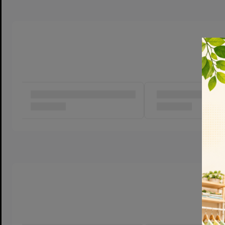
Sản phẩm này là lựa chọn tốt cho các bậc cha mẹ muốn tìm k
nhiên, dễ tiêu hóa và hỗ trợ toàn diện cho trẻ trong giai đoạn 