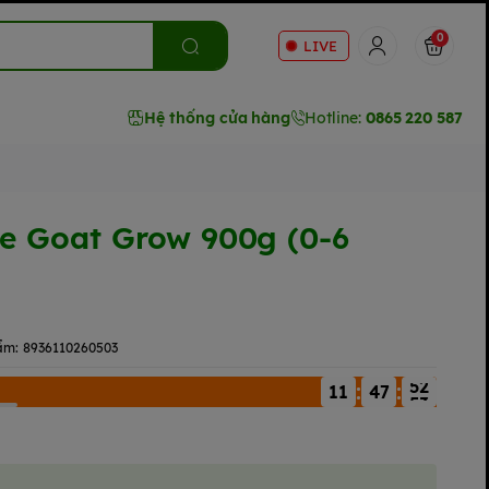
0
LIVE
Hệ thống cửa hàng
Hotline:
0865 220 587
e Goat Grow 900g (0-6
ẩm:
8936110260503
:
:
11