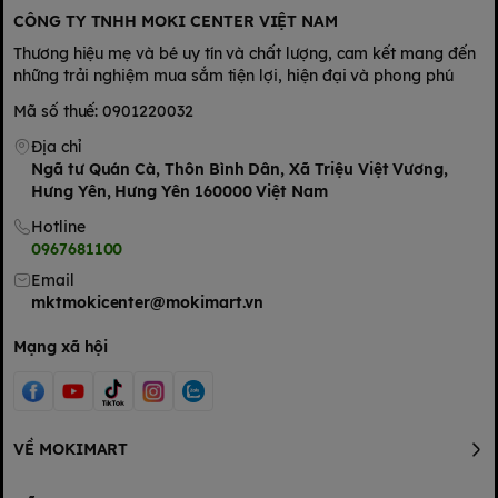
CÔNG TY TNHH MOKI CENTER VIỆT NAM
Thương hiệu mẹ và bé uy tín và chất lượng, cam kết mang đến
những trải nghiệm mua sắm tiện lợi, hiện đại và phong phú
Mã số thuế: 0901220032
Địa chỉ
Ngã tư Quán Cà, Thôn Bình Dân, Xã Triệu Việt Vương,
Hưng Yên, Hưng Yên 160000 Việt Nam
Hotline
0967681100
Email
mktmokicenter@mokimart.vn
Cách sử dụng:
Dùng trực tiếp
Mạng xã hội
Xuất xứ:
Việt Nam
Thương hiệu:
Vinamilk
Hàm lượng
: 80ml
Hạn sử dụng:
8 tháng, Không sử dụng chất bảo quản.
VỀ MOKIMART
Bảo quản:
Bảo quản nơi khô ráo, thoáng mát, tránh ánh nắng
trực tiếp