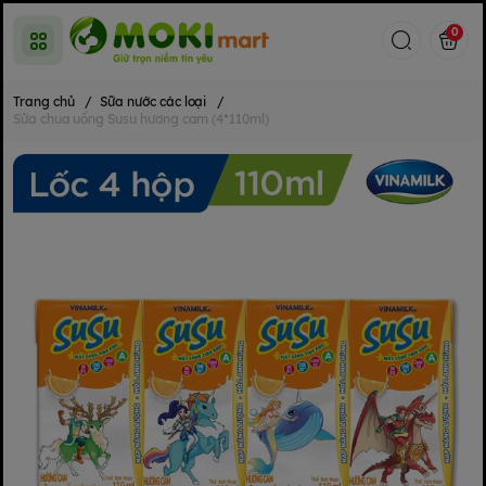
0
Trang chủ
/
Sữa nước các loại
/
Sữa chua uống Susu hương cam (4*110ml)