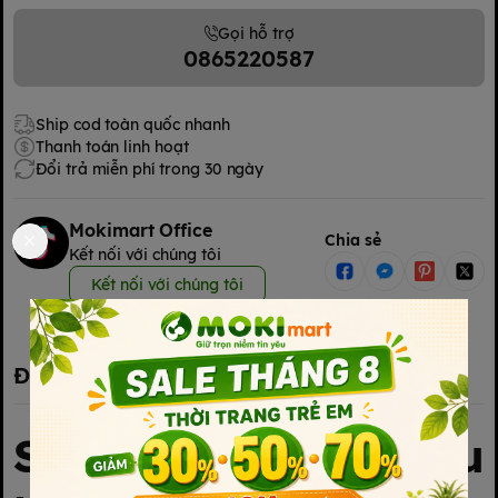
Gọi hỗ trợ
0865220587
Ship cod toàn quốc nhanh
Thanh toán linh hoạt
Đổi trả miễn phí trong 30 ngày
Mokimart Office
Chia sẻ
Kết nối với chúng tôi
Kết nối với chúng tôi
Đặc điểm nổi bật
Sữa chua uống Susu