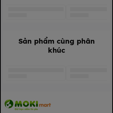
Sản phẩm cùng phân
Thành phần
Công dụng - Tính năng đặc điểm nội bật: công thức đột phá
khúc
Vitamin A giúp bé mắt sáng tinh anh, ngoài ra còn có Vitamin
B6, B12 và chất xơ hòa tan giúp bé khỏe mạnh và năng động
mỗi ngày. Sữa chua uống Vinamilk SuSu IQ – Sáng trí tinh anh.
Bé sẽ thích ngay SuSu IQ với nhiều hương vị trái cây chua chua
ngọt ngọt thơm mát, cùng bao bì mới cực vui nhộn với nhiều
con thú ngộ nghĩnh.