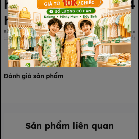
hương cam lốc 4
hộp 110ml
Sữa chua uống cho bé
Vinamilk SuSu IQ hương cam chai
110ml – công thức đột phá Vitamin A mang đến cho bé đôi mắt
sáng tinh anh, ngoài ra còn có Vitamin B6, B12 và chất xơ hòa
tan giúp bé khỏe mạnh.
Xem thêm
Đánh giá sản phẩm
Sản phẩm liên quan