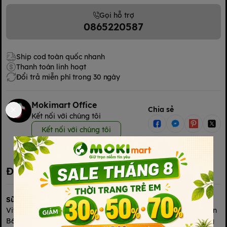
Gọi hỗ trợ
0865220587
Ship cod toàn quốc nhanh
Thanh toán linh hoạt
Đổi trả miễn phí trong 30 ngày
Mokimart Office
Chia sẻ
Kết nối với chúng tôi
Kết nối với chúng tôi
Đặc điểm nổi bật
Sữa chua uống Vinamilk SuSu
IQ mới – công thức đột phá
Vitamin A giúp bé mắt sáng tinh anh, ngoài ra còn có Vitamin
B6, B12 và chất xơ hòa tan giúp bé khỏe mạnh và năng động