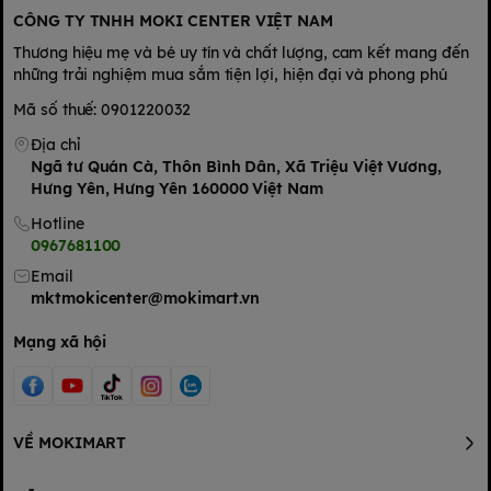
trực tiếp
CÔNG TY TNHH MOKI CENTER VIỆT NAM
Thương hiệu mẹ và bé uy tín và chất lượng, cam kết mang đến
những trải nghiệm mua sắm tiện lợi, hiện đại và phong phú
Mã số thuế: 0901220032
Địa chỉ
Ngã tư Quán Cà, Thôn Bình Dân, Xã Triệu Việt Vương,
Hưng Yên, Hưng Yên 160000 Việt Nam
Hotline
0967681100
Email
mktmokicenter@mokimart.vn
Mạng xã hội
VỀ MOKIMART