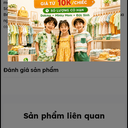
mỗi ngày. Sữa Chua uống Vinamilk SuSu IQ
Sáng trí tinh anh.
Bé sẽ thích ngay SuSu IQ với nhiều hương vị trái cây chua chua
ngọt ngọt thơm mát, cùng bao bì mới cực vui nhộn với nhiều
con thú ngộ nghĩnh.
Xem thêm
Đánh giá sản phẩm
Sản phẩm liên quan