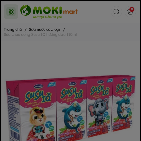
0
Trang chủ
/
Sữa nước các loại
/
Sữa chua uống Susu IQ hương dâu 110ml