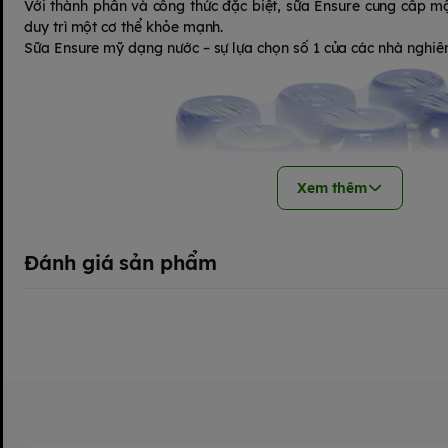
Với thành phần và công thức đặc biệt, sữa Ensure cung cấp m
duy trì một cơ thể khỏe mạnh.
Sữa Ensure mỹ dạng nước – sự lựa chọn số 1 của các nhà nghiê
Xem thêm
Đánh giá sản phẩm
Chứa chất chống oxy hóa và giúp tăng cường hệ thống miễn dịc