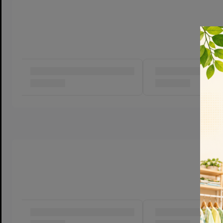
Không chứa đường Lactose gluten
Cung cấp một nguồn dinh dưỡng đầy đủ và cân bằng cho người
Thích hợp cho người lớn, người ăn uống kém, người bệnh hoặc 
Cung cấp 24 loại vitamin và khoáng chất thiết yếu, các axit
cholesterol thấp.
Có thể được sử dụng để bổ sung vào khẩu phần ăn khi có nhu 
chất đạm hoặc để duy trì tình trạng dinh dưỡng tốt.
Được đóng trong chai nhựa dung tích 237 ml, mỗi thùng gồm 30
Công dụng: