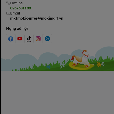
Hotline
0967681100
Email
mktmokicenter@mokimart.vn
Mạng xã hội
Sữa Ensure nước
bổ sung năng lượng, vitamin và khoáng ch
phát triển trí não và chiều cao. Có thể thay thế bữa ăn.
Chỉ định:
– Dùng cho người lớn, trẻ còi xương, người ốm dậy, phụ nữ man
– Lắc đều trước khi uống, và ngon hơn khi uống lạnh. Nên sử
mở nắp.
Quy cách đóng gói: 237ml, thùng 30 chai