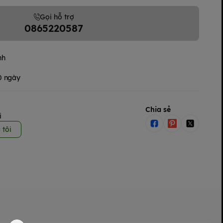
Gọi hỗ trợ
0865220587
nh
30 ngày
Chia sẻ
i
 tôi