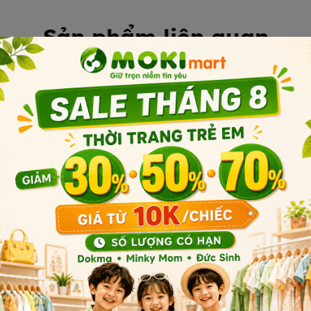
 sử dụng.
Sản phẩm liên quan
cho người cần phục hồi nhanh.
 béo, hàm lượng axít béo no và
cầu tăng thêm về năng lượng và
 chai
Sản phẩm cùng phân khúc