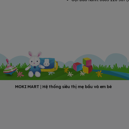
ất giúp tăng cường miễn dịch,
g thai và cho con bú.
 dụng trong vòng 24h kể từ khi
MOKI MART
|
Hệ thống siêu thị mẹ bầu và em bé