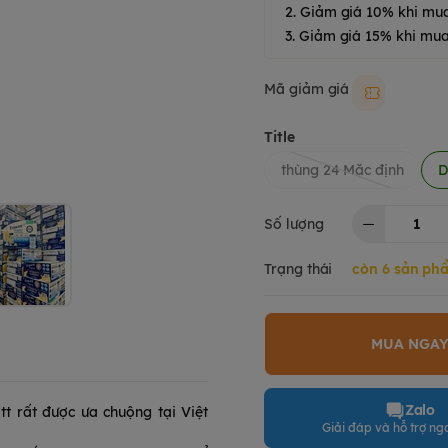
2. Giảm giá 10% khi mu
3. Giảm giá 15% khi mua
Mã giảm giá
Moki50k
Title
thùng 24 Mặc định
D
Số lượng
Trạng thái
còn 6 sản ph
MUA NGA
Zalo
t rất được ưa chuộng tại Việt
Giải đáp và hỗ trợ nga