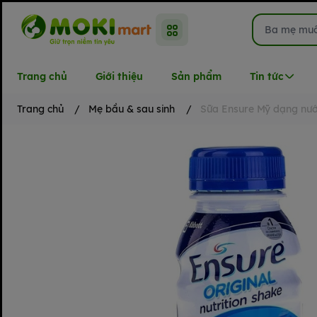
Trang chủ
Giới thiệu
Sản phẩm
Tin tức
Trang chủ
/
Mẹ bầu & sau sinh
/
Sữa Ensure Mỹ dạng nư