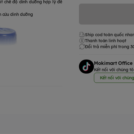
ột chế độ dinh dưỡng hợp lý để
n cứu dinh dưỡng
Ship cod toàn quốc nha
Thanh toán linh hoạt
Đổi trả miễn phí trong 
Mokimart Office
Kết nối với chúng tô
Kết nối với chúng
h tự nhiên của cơ thể