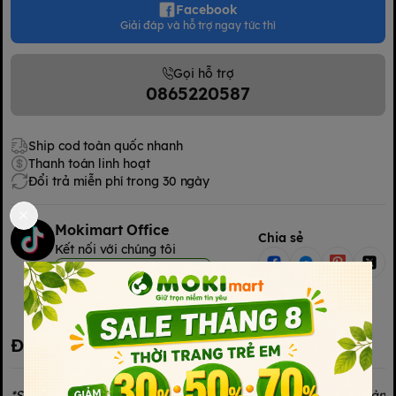
Facebook
Giải đáp và hỗ trợ ngay tức thì
Gọi hỗ trợ
0865220587
Ship cod toàn quốc nhanh
Thanh toán linh hoạt
Đổi trả miễn phí trong 30 ngày
Mokimart Office
Chia sẻ
Kết nối với chúng tôi
Kết nối với chúng tôi
Đặc điểm nổi bật
*Sữa mẹ là thức ăn tốt nhất cho sức khỏe và sự phát triển toàn