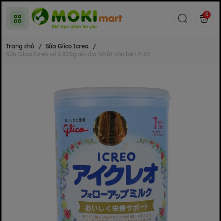
0
Trang chủ
/
Sữa Glico Icreo
/
Sữa Glico Icreo số 1 820g nội địa Nhật cho bé 1Y-3Y