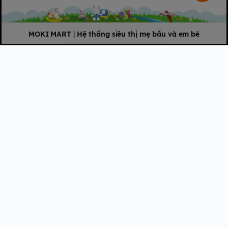
MOKI MART
|
Hệ thống siêu thị mẹ bầu và em bé
Độ tuổi sử dụng Glico
Icreo số 1
Sữa Glico Icreo số 1 nội địa Nhật chính hãng lon 820g là sữa
công thức cho bé 1 tuổi đến 3 tuổi. Sản phẩm có hương vị thơm
ngon, mang đến cho bé sự thích thú khi uống sữa ngoài. Đối với