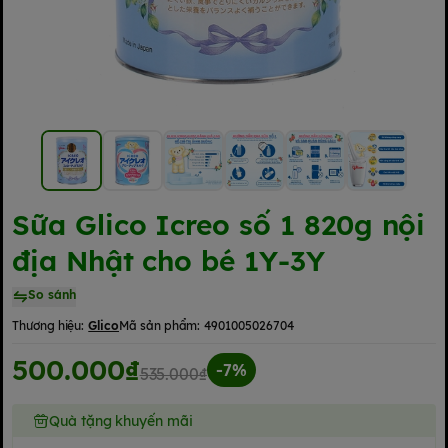
Sữa Glico Icreo số 1 820g nội
địa Nhật cho bé 1Y-3Y
So sánh
Thương hiệu:
Glico
Mã sản phẩm:
4901005026704
500.000₫
-7%
535.000₫
Quà tặng khuyến mãi