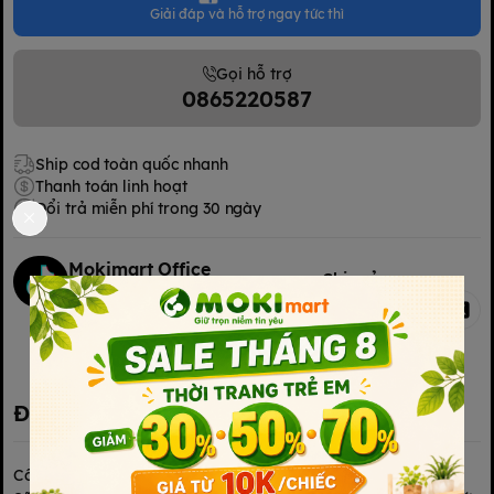
Giải đáp và hỗ trợ ngay tức thì
Gọi hỗ trợ
0865220587
Ship cod toàn quốc nhanh
Thanh toán linh hoạt
Đổi trả miễn phí trong 30 ngày
Mokimart Office
Chia sẻ
Kết nối với chúng tôi
Kết nối với chúng tôi
Đặc điểm nổi bật
Công dụng của sữa tắm gội cho bé Dnee xanh dương 380ml