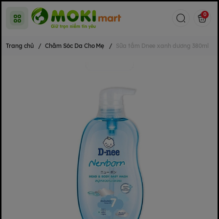
0
Trang chủ
/
Chăm Sóc Da Cho Mẹ
/
Sữa tắm Dnee xanh dương 380ml