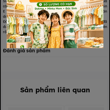
Sữa tắm gội toàn thân cho bé Dnee xanh dương 380ml có chứa
các thành phần tự nhiên như nước khoáng, mật ong và vitamin
E nuôi dưỡng, làm sạch nhẹ nhàng và giúp bé nhà mình có làn
da và mái tóc luôn mềm mại và suôn mượt.
Độ pH của sữa tắm gội cho bé D-nee đạt mức cân bằng, đã
được kiểm nghiệm không gây nguy hiểm cho da và mắt nên
rất an toàn cho bé khi sử dụng
Đánh giá sản phẩm
Sản phẩm liên quan