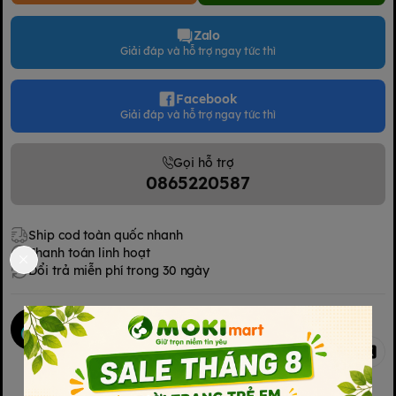
Zalo
Giải đáp và hỗ trợ ngay tức thì
Facebook
Giải đáp và hỗ trợ ngay tức thì
Gọi hỗ trợ
0865220587
Ship cod toàn quốc nhanh
Thanh toán linh hoạt
Đổi trả miễn phí trong 30 ngày
Mokimart Office
Chia sẻ
Kết nối với chúng tôi
Kết nối với chúng tôi