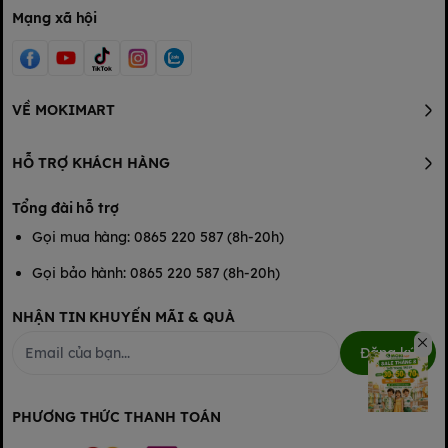
Mạng xã hội
2. Hướng dẫn sử
VỀ MOKIMART
dụng
HỖ TRỢ KHÁCH HÀNG
- Sử dụng ngay sau khi mở bao bì.
Tổng đài hỗ trợ
- Ngon hơn khi uống lạnh.
- Nên uống 2 - 3 hộp mỗi ngày.
Gọi mua hàng: 0865 220 587 (8h-20h)
3. Cách bảo quản
Gọi bảo hành: 0865 220 587 (8h-20h)
- Bảo quản nơi khô ráo, thoáng mát.
NHẬN TIN KHUYẾN MÃI & QUÀ
- Nên dùng hết sau khi mở.
Đăng ký
PHƯƠNG THỨC THANH TOÁN