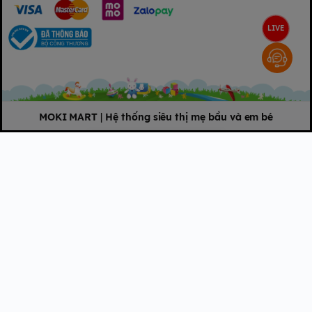
LIVE
MOKI MART
|
Hệ thống siêu thị mẹ bầu và em bé