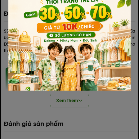
Đặc điểm nổi bật
Sữa tươi tiệt trùng Vinamilk 100% được làm hoàn toàn từ sữa
bò tươi, mang đến vị sữa thơm béo, dễ uống, bổ sung vitamin
D3, A, C và selen hỗ trợ miễn dịch, phát triển xương và tốt cho
thị giác.
Xem thêm
Đánh giá sản phẩm