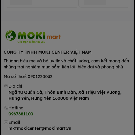
- Giữ nguyên hương vị tự nhiên, thơm ngon thuần khiết.
- Thành phần: Sữa bò tươi (95,9%), đường tinh luyện (3,8%),
chất ổn định (471, 460 (i), 407,466), vitamin (natri ascorbat, A,
D3), khoáng chất (natri selenit), hương liệu tổng hợp dùng cho
thực phẩm.
CÔNG TY TNHH MOKI CENTER VIỆT NAM
Thương hiệu mẹ và bé uy tín và chất lượng, cam kết mang đến
những trải nghiệm mua sắm tiện lợi, hiện đại và phong phú
Mã số thuế: 0901220032
Địa chỉ
Ngã tư Quán Cà, Thôn Bình Dân, Xã Triệu Việt Vương,
Hưng Yên, Hưng Yên 160000 Việt Nam
Hotline
0967681100
Email
mktmokicenter@mokimart.vn