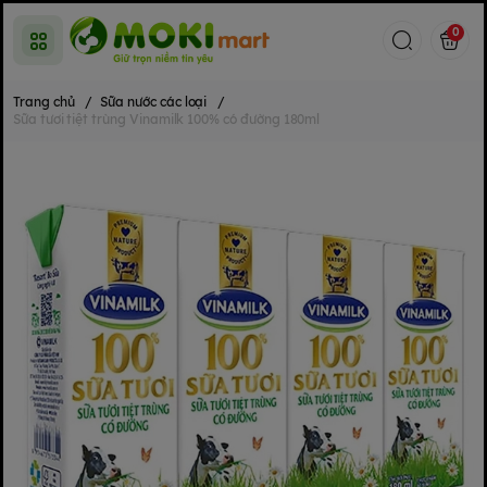
0
Trang chủ
/
Sữa nước các loại
/
Sữa tươi tiệt trùng Vinamilk 100% có đường 180ml