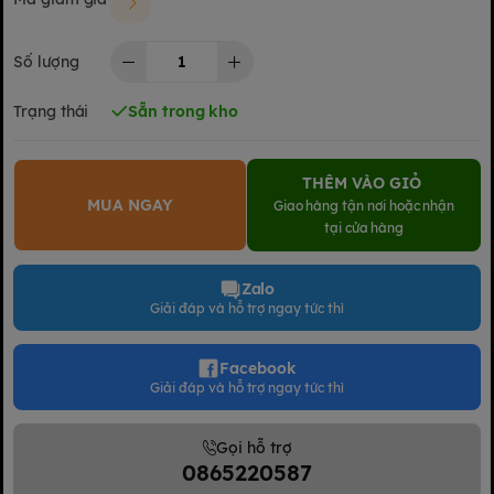
Số lượng
Trạng thái
Sẵn trong kho
THÊM VÀO GIỎ
MUA NGAY
Giao hàng tận nơi hoặc nhận
tại cửa hàng
Zalo
Giải đáp và hỗ trợ ngay tức thì
Facebook
Giải đáp và hỗ trợ ngay tức thì
Gọi hỗ trợ
0865220587