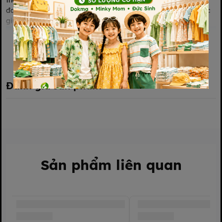
thấm hút tức thì, tã bỉm Bebeboo đem đến sự khô thoáng tối
đa, giúp bé yêu luôn thoải mái, tiết kiệm thời gian & công sức
giúp ba mẹ thảnh thơi.
Xem thêm
Đánh giá sản phẩm
Sản phẩm liên quan