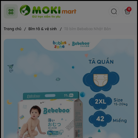
0
Trang chủ
/
Bỉm tã & vệ sinh
/
Tã bỉm Bebeboo Nhật Bản