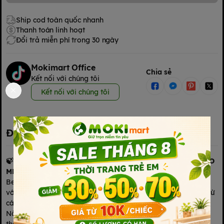
Ship cod toàn quốc nhanh
Thanh toán linh hoạt
Đổi trả miễn phí trong 30 ngày
Mokimart Office
Chia sẻ
Kết nối với chúng tôi
Kết nối với chúng tôi
Đặc điểm nổi bật
🍃Tã bỉm Bebeboo Nhật Bản - BÉ LUÔN KHÔ THOÁNG, CHO
MẸ THẢNH THƠI
Bebeboo Nhật Bản là sản phẩm tã bỉm an toàn cho trẻ nhỏ,
với dây chuyền sản xuất hiện đại & nguồn nguyên liệu uy tín từ
các quốc gia hàng đầu trên thế giới.
Nổi bật với công nghệ khóa ẩm từ Nhật Bản cho khả năng