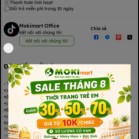
Thanh toán linh hoạt
Đổi trả miễn phí trong 30 ngày
Mokimart Office
Chia sẻ
Kết nối với chúng tôi
Kết nối với chúng tôi
Đặc điểm nổi bật
- TÃ DÁN PHÚ ĐẠT - Sản xuất : Việt Nam -Tã dán Phú Đạt:
+) Size M/L 10 miếng, vòng bụng 68-122 cm dành cho cân
nặng 40 - 65kg, có vách chống tràn màu xanh nước biển đậm
+) Size M/L 10 miếng, vòng bụng 68 -122 cm dành cho cân
nặng 40 - 65kg, không vách chống tràn màu xanh ngọc
+) Size XL 10 miếng vòng bụng 75- 135cm dành cho cân nặng
từ 60-85 kg có vách ngăn chống tràn
Thiết kế hiện đại hơn, với vách ngăn chống tràn sẽ khoá chặt
chất lỏng phía trong ngay cả khi vận động. Sản phẩm sử dụng