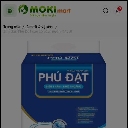
0
Trang chủ
/
Bỉm tã & vệ sinh
/
Bỉm dán Phú Đạt cao có vách ngăn M/L10