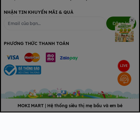
NHẬN TIN KHUYẾN MÃI & QUÀ
Đăng ký
PHƯƠNG THỨC THANH TOÁN
LIVE
MOKI MART
|
Hệ thống siêu thị mẹ bầu và em bé