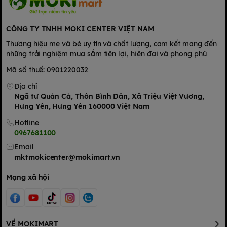
hướng đến sự thân thiện , gần gũi giữa Mẹ & Bé với 2 tiêu chí
: Chất lượng và Giá cả hợp lý
CÔNG TY TNHH MOKI CENTER VIỆT NAM
Thương hiệu mẹ và bé uy tín và chất lượng, cam kết mang đến
những trải nghiệm mua sắm tiện lợi, hiện đại và phong phú
Mã số thuế: 0901220032
Địa chỉ
Ngã tư Quán Cà, Thôn Bình Dân, Xã Triệu Việt Vương,
Hưng Yên, Hưng Yên 160000 Việt Nam
Hotline
0967681100
Email
mktmokicenter@mokimart.vn
Mạng xã hội
VỀ MOKIMART