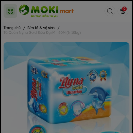
0
Trang chủ
/
Bỉm tã & vệ sinh
/
Tã Quần Nyna Gold Siêu Đại M - 60M (6-10kg)