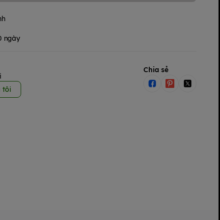
nh
30 ngày
Chia sẻ
i
 tôi