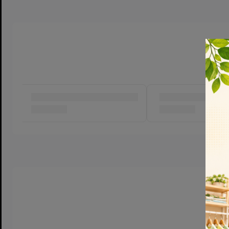
Kích thước của tăm bông vừa phải, không quá to cũng không qu
sinh cho trẻ sơ sinh.
Tăm bông được đựng trong hộp kín đáo, có nắp đậy, giúp quá 
ra thuận lợi hơn. Tăm chưa dùng đến được ngăn cách với môi t
khuẩn trước khi sử dụ