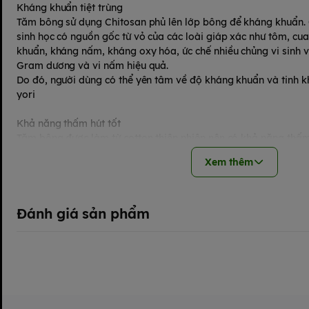
Kháng khuẩn tiệt trùng
Tăm bông sử dụng Chitosan phủ lên lớp bông để kháng khuẩn.
sinh học có nguồn gốc từ vỏ của các loài giáp xác như tôm, cu
khuẩn, kháng nấm, kháng oxy hóa, ức chế nhiều chủng vi sinh 
Gram dương và vi nấm hiệu quả.
Do đó, người dùng có thể yên tâm về độ kháng khuẩn và tinh 
yori
Khả năng thấm hút tốt
Tăm bông được làm từ cotton thiên nhiên nên có khả năng thấm
dàng thao tác trong vệ sinh cá nhân cho em bé sơ sinh hoặc dù
Xem thêm
điện tử.
Cotton thiên nhiên có độ mềm dai, không rơi rụng hay để lại x
gặp nước. Người dùng có thể dùng sản phẩm để thấm nước tron
Đánh giá sản phẩm
ở rốn trẻ sơ sinh, thấm thuốc lỏng để bôi lên vết thương…
Thiết kế tiện dụng
Tăm bông Kamicare được thiết kế với hai đầu que đều gắn bông
giúp dễ dàng chen vào các kẽ hở nhỏ trong tai để lấy đi bụi bẩn