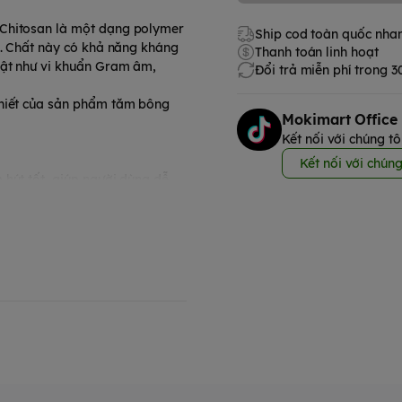
 Chitosan là một dạng polymer
Ship cod toàn quốc nha
a. Chất này có khả năng kháng
Thanh toán linh hoạt
vật như vi khuẩn Gram âm,
Đổi trả miễn phí trong 
khiết của sản phẩm tăm bông
Mokimart Office
Kết nối với chúng tô
Kết nối với chúng
 hút tốt, giúp người dùng dễ
ng trong làm sạch các linh kiện
ơ bông và không bị rã ra khi
g tai hoặc mũi, làm sạch dịch
. Đầu bông hình giọt nước,
, vi khuẩn và ráy tai.