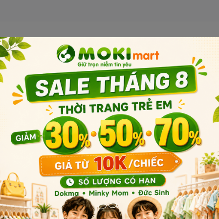
á nhỏ, phù hợp để thao tác vệ
trình bảo quản tăm bông diễn
rường, hạn chế khả năng nhiễm
Sản phẩm liên quan
Sản phẩm cùng phân khúc