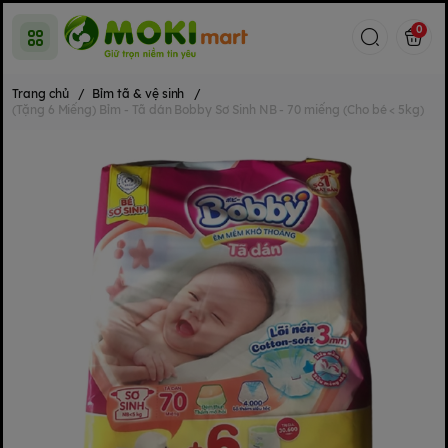
0
Trang chủ
/
Bỉm tã & vệ sinh
/
(Tặng 6 Miếng) Bỉm - Tã dán Bobby Sơ Sinh NB - 70 miếng (Cho bé < 5kg)