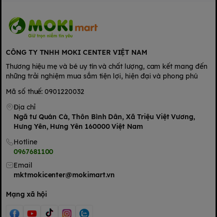
Miếng dán Magic-tape siêu mềm
Miếng dán với chất liệu mềm mại, dán được nhiều lần mà vẫn
thoải mái cho bé
CÔNG TY TNHH MOKI CENTER VIỆT NAM
Hệ thun flexi-fit co giãn thoải mái
Thun lưng co giãn và thun hông mềm mại, ôm vừa vặn nên
Thương hiệu mẹ và bé uy tín và chất lượng, cam kết mang đến
luôn thoải mái, ngăn tràn
những trải nghiệm mua sắm tiện lợi, hiện đại và phong phú
Rãnh rốn Oheso
Mã số thuế: 0901220032
Thiết kế rãnh hạn chế tối đa tiếp xúc giữa tã và cuống rốn, bảo
Địa chỉ
vệ vùng rốn bé luôn khô ráo
Ngã tư Quán Cà, Thôn Bình Dân, Xã Triệu Việt Vương,
Bề mặt Cotton-soft siêu mềm
Hưng Yên, Hưng Yên 160000 Việt Nam
Bề mặt bổ sung Cream Vitamin E dịu nhẹ, ngừa hăm, tốt nhất
Hotline
cho làn da non nớt của trẻ sơ sinh
0967681100
2. Hướng dẫn thay
Email
mktmokicenter@mokimart.vn
tã dán Bo​bby
Mạng xã hội