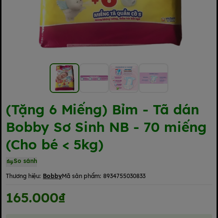
(Tặng 6 Miếng) Bỉm - Tã dán
Bobby Sơ Sinh NB - 70 miếng
(Cho bé < 5kg)
So sánh
Thương hiệu:
Bobby
Mã sản phẩm:
8934755030833
165.000₫