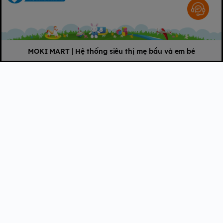
Có thể đứng lên & Có thể
9 - 13kg
Tã dán Bobby (size L)
bước đi
Tã dán Bobby (size
Bé lớn hơn ( bắt đầu tập đi
12 - 17kg
XL)
vệ sinh)
Tã dán Bobby (size
MOKI MART
|
Hệ thống siêu thị mẹ bầu và em bé
> 16kg
XXL)
2. Thông số sản
phẩm
Tên sản
Bỉm - Tã dán Bobby Siêu Mỏng Sơ Sinh NB - 70
phẩm
miếng tặng 6 miếng tã quần (Cho bé
Thương
Bobby (Nhật Bản)
hiệu
Kích thước
Size NB
Vải không dệt, Hạt siêu thấm, Bông Cellulose, PE,
Chất liệu
PP, Dải chun, Chun, Polyme kết dính
Số
miếng/bịc
70 miếng + 6 miếng tã quần size S
h