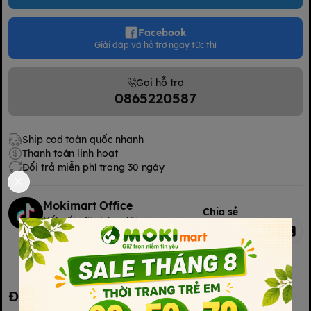
Facebook
Giải đáp và hỗ trợ ngay tức thì
Gọi hỗ trợ
0865220587
Ship cod toàn quốc nhanh
Thanh toán linh hoạt
Đổi trả miễn phí trong 30 ngày
Mokimart Office
Chia sẻ
Kết nối với chúng tôi
Kết nối với chúng tôi
Đặc điểm nổi bật