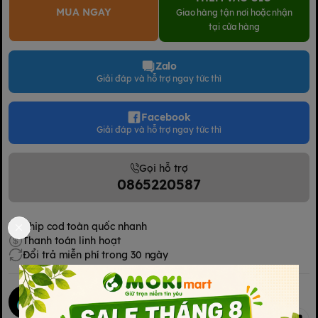
MUA NGAY
Giao hàng tận nơi hoặc nhận
tại cửa hàng
Zalo
Giải đáp và hỗ trợ ngay tức thì
Facebook
Giải đáp và hỗ trợ ngay tức thì
Gọi hỗ trợ
0865220587
Ship cod toàn quốc nhanh
Thanh toán linh hoạt
Đổi trả miễn phí trong 30 ngày
Mokimart Office
Chia sẻ
Kết nối với chúng tôi