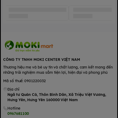
Chất liệu: Đầu thìa silicon, tay cầm nhựa PP, hộp nhựa ABS
Màu sắc: Xanh dương nhạt dịu mắt
Kích thước: Dài khoảng 15cm
Phù hợp: Trẻ từ 4 tháng tuổi trở lên
Xuất xứ: Trung Quốc
CÔNG TY TNHH MOKI CENTER VIỆT NAM
Đóng gói: 1 thìa + 1 hộp bảo quản kèm theo
Thương hiệu mẹ và bé uy tín và chất lượng, cam kết mang đến
những trải nghiệm mua sắm tiện lợi, hiện đại và phong phú
🎁 Thìa ăn dặm Kichilachi – lựa chọn hoàn hảo cho các mẹ hiện
đại muốn đồng hành cùng bé yêu trên hành trình ăn dặm khỏe
Mã số thuế: 0901220032
mạnh, an toàn!
Địa chỉ
Ngã tư Quán Cà, Thôn Bình Dân, Xã Triệu Việt Vương,
Hưng Yên, Hưng Yên 160000 Việt Nam
Hotline
0967681100