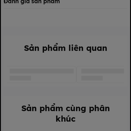
Đánh giá sản phẩm
Hộp nhựa trong suốt, có móc treo, đảm bảo vệ sinh – đặc biệt
tiện cho bé đi học, đi chơi
Kích thước vừa vặn, phù hợp cho bé từ giai đoạn bắt đầu tập
ăn
📝 Hướng dẫn sử dụng:
Sản phẩm liên quan
Trước khi dùng lần đầu, tiệt trùng thìa bằng cách ngâm nước
sôi 1–2 phút
Sau mỗi lần ăn, rửa sạch bằng nước rửa bình chuyên dụng và
nước ấm
Bảo quản nơi khô ráo, sạch sẽ, tránh ánh nắng trực tiếp
Không để gần nguồn nhiệt cao hoặc sử dụng trong lò vi sóng
Sản phẩm cùng phân
khúc
📦 Thông tin sản phẩm:
Tên sản phẩm: Thìa ăn dặm silicon Kichilachi