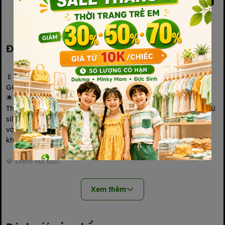
Kết nối với chúng tôi
Đặc điểm nổi bật
🍼 THÌA ĂN DẶM SILICON KÈM HỘP KÍN KICHILACHI –
GỌN GÀNG, AN TOÀN, MẸ YÊN TÂM BÉ ĂN NGON! 🌿💙
🌟 Bé tập ăn dễ dàng – Mẹ mang theo siêu tiện lợi!
Thìa ăn dặm Kichilachi với thiết kế mềm mại, phần đầu làm từ
silicon y tế thân thiện với nướu nhạy cảm, tay cầm chắc chắn
và đặc biệt là có hộp đựng riêng – sạch sẽ, an toàn tuyệt đối
khi mang ra ngoài.
💎 Điểm nổi bật:
Đầu thìa silicon siêu mềm, bo tròn, không làm đau nướu, không
Xem thêm
gây tổn thương lợi bé
Tay cầm chắc tay, thiết kế thông minh dễ cầm nắm