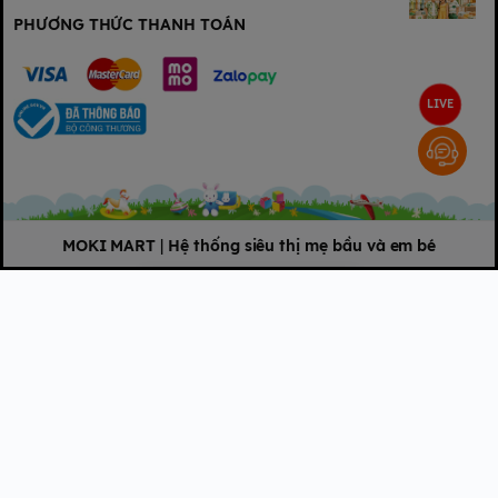
PHƯƠNG THỨC THANH TOÁN
LIVE
MOKI MART
|
Hệ thống siêu thị mẹ bầu và em bé