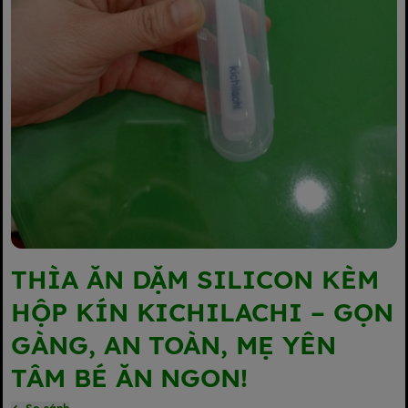
THÌA ĂN DẶM SILICON KÈM
HỘP KÍN KICHILACHI – GỌN
GÀNG, AN TOÀN, MẸ YÊN
TÂM BÉ ĂN NGON!