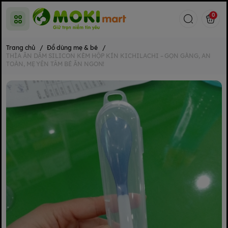
0
Trang chủ
/
Đồ dùng mẹ & bé
/
THÌA ĂN DẶM SILICON KÈM HỘP KÍN KICHILACHI – GỌN GÀNG, AN
TOÀN, MẸ YÊN TÂM BÉ ĂN NGON!