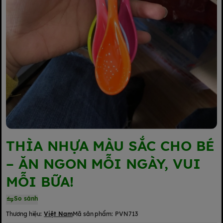
THÌA NHỰA MÀU SẮC CHO BÉ
– ĂN NGON MỖI NGÀY, VUI
MỖI BỮA!
So sánh
Thương hiệu:
Việt Nam
Mã sản phẩm:
PVN713