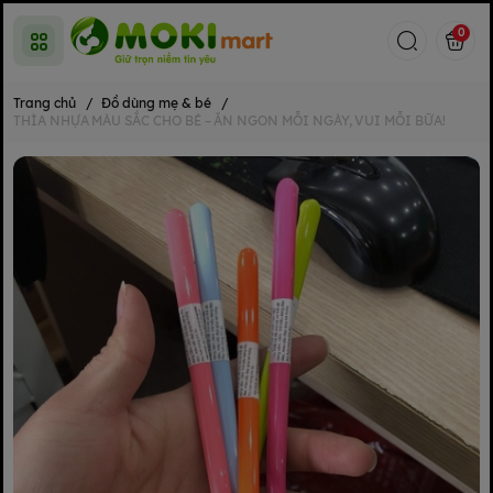
0
Trang chủ
/
Đồ dùng mẹ & bé
/
THÌA NHỰA MÀU SẮC CHO BÉ – ĂN NGON MỖI NGÀY, VUI MỖI BỮA!