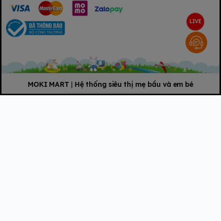
LIVE
MOKI MART
|
Hệ thống siêu thị mẹ bầu và em bé