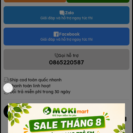
Zalo
Giải đáp và hỗ trợ ngay tức thì
Facebook
Giải đáp và hỗ trợ ngay tức thì
Gọi hỗ trợ
0865220587
Ship cod toàn quốc nhanh
Thanh toán linh hoạt
Đổi trả miễn phí trong 30 ngày
Mokimart Office
Chia sẻ
Kết nối với chúng tôi
Kết nối với chúng tôi