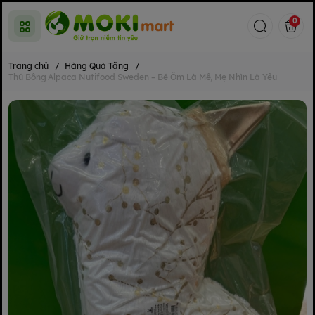
0
Trang chủ
/
Hàng Quà Tặng
/
Thú Bông Alpaca Nutifood Sweden – Bé Ôm Là Mê, Mẹ Nhìn Là Yêu