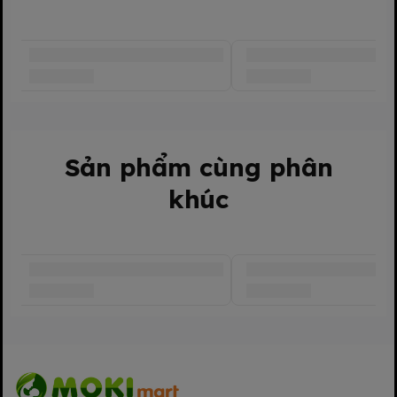
✔️ Trang trí phòng ngủ, góc học tập thêm phần đáng yêu
✔️ Thích hợp làm quà tặng sinh nhật, quà khuyến mãi, quà Tết,
quà chúc mừng
✔️ Dễ dàng vệ sinh bằng tay hoặc máy giặt chế độ nhẹ – phơi
khô nơi thoáng mát
Sản phẩm cùng phân
🌍 Xuất xứ:
khúc
Thiết kế độc quyền của Nutifood Thụy Điển
Sản xuất tại Trung Quốc