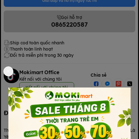
Giải đáp và hỗ trợ ngay tức thì
Gọi hỗ trợ
0865220587
Ship cod toàn quốc nhanh
Thanh toán linh hoạt
Đổi trả miễn phí trong 30 ngày
Mokimart Office
Chia sẻ
Kết nối với chúng tôi
Kết nối với chúng tôi
Đặc điểm nổi bật
Thú Bông Alpaca Nutifood Sweden – Bé Ôm Là Mê, Mẹ Nhìn Là
Yêu