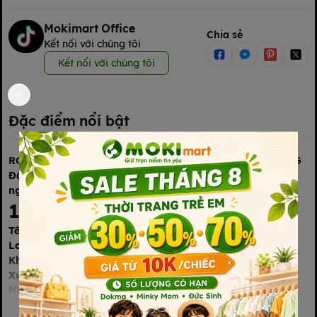
Mokimart Office
Chia sẻ
Kết nối với chúng tôi
Kết nối với chúng tôi
Đặc điểm nổi bật
RONG BIỂN VỤN TẨM GIA VỊ BBQ – DOOWON FOOD | 40G
Đậm đà hương BBQ – Giòn thơm hấp dẫn – Tiện lợi mỗi
ngày
1. Thông tin chung
Tên sản phẩm:
Rong biển vụn tẩm gia vị BBQ
Loại sản phẩm:
Rong biển truyền thống
Khối lượng tịnh:
40g/túi
Xuất xứ:
Hàn Quốc
Nhà sản xuất:
Doowon Food
Địa chỉ:
656-73 Cheongja-ro, Chillyang-myeon, Gangjin-gun,