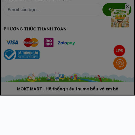
Đăng ký
PHƯƠNG THỨC THANH TOÁN
LIVE
MOKI MART
|
Hệ thống siêu thị mẹ bầu và em bé