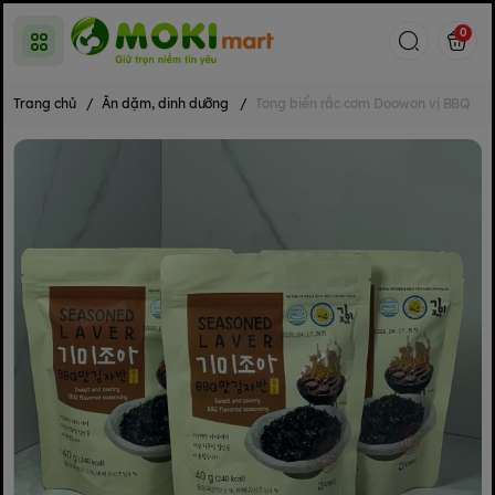
0
Trang chủ
/
Ăn dặm, dinh dưỡng
/
Tong biển rắc cơm Doowon vị BBQ