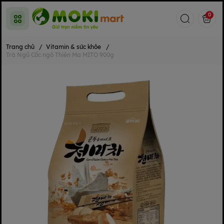
0
Trang chủ
/
Vitamin & sức khỏe
/
Trà Ngũ Cốc ngô Thiên Ma MITO 900g