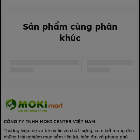
Có thể dùng để thay thế bữa ăn.
Sản phẩm có nhiều thành phần bổ dưỡng giúp cải thiện giấc
ngủ, tăng cường khả năng miễn dịch.
Phù hợp sử dụng cho cả gia đình.
Sản phẩm cùng phân
2. Đối tượng sử
khúc
dụng
Trà ngũ cốc ngô mảnh thiên ma MITO phù hợp sử dụng cho cả
gia đình.
3. Hướng dẫn sử
dụng
CÔNG TY TNHH MOKI CENTER VIỆT NAM
Thương hiệu mẹ và bé uy tín và chất lượng, cam kết mang đến
những trải nghiệm mua sắm tiện lợi, hiện đại và phong phú