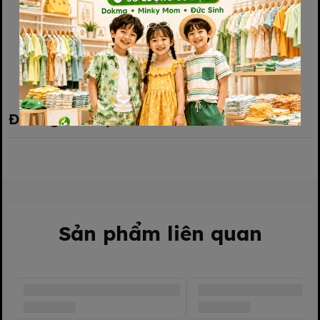
Xem thêm
Đánh giá sản phẩm
Sản phẩm liên quan
Trà ngũ cốc ngô mảnh thiên ma MITO thuộc thương hiệu MITO,
được sản xuất bởi Mocha C&T Co., Ltd – Daejeon – Hàn Quốc
Ngon, bổ dưỡng.