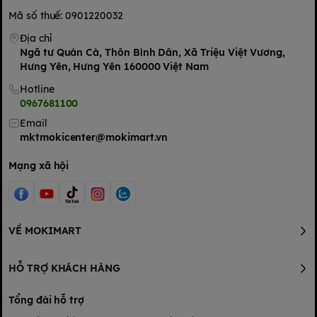
Mã số thuế: 0901220032
Địa chỉ
Ngã tư Quán Cà, Thôn Bình Dân, Xã Triệu Việt Vương,
Hưng Yên, Hưng Yên 160000 Việt Nam
Hotline
0967681100
Email
mktmokicenter@mokimart.vn
Cho 1 gói (18 g) vào ly/cốc, thêm khoảng 85ml nước nóng,
khuấy đều và thưởng thức. Ngon hơn khi thêm sữa tùy theo sở
Mạng xã hội
thích.
Hướng dẫn bảo quản: Bảo quản nơi khô ráo, thoáng mát,
tránh ánh nắng trực tiếp
4. Quy cách
VỀ MOKIMART
Quy cách đóng gói: 900 g (18 g x 50 gói)
5.
Th
ành phần
HỖ TRỢ KHÁCH HÀNG
Tổng đài hỗ trợ
Đường tinh luyện, ngũ cốc ngô mảnh 23,18% [ngô (nước ngoài),