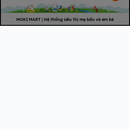
và đặt trong túi.
Kéo khóa túi Zip lại.
Mở túi phía trước.
MOKI MART
|
Hệ thống siêu thị mẹ bầu và em bé
Lấy cáp USB ra ngoài.
Nối với Adaptor hoặc đầu nối USB (trong ô tô hoặc máy tính
xách tay). Nếu sử dụng pin dự phòng, hãy đặt pin dự phòng và
cáp vào túi phía trước.