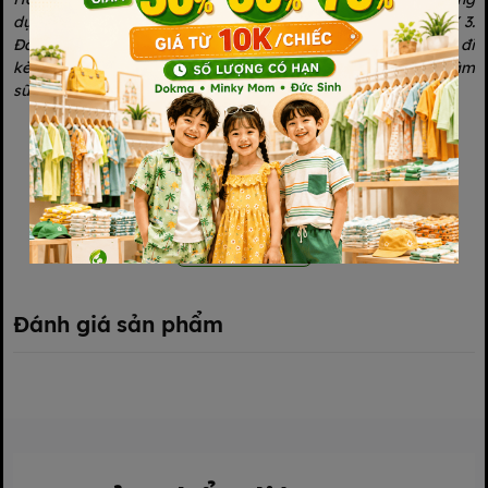
dụng tuyệt vời nhất của Dụng cụ hâm sữa xách tay READY 3.
Đây là dụng cụ hâm sữa kích thước nhỏ, trọng lượng nhẹ, có đi
kèm dây sạc cổng USB và ngăn đựng pin dự phòng, giúp hâm
sữa cho bé khi di chuyển với nguồn điện di động.
Xem thêm
Đánh giá sản phẩm