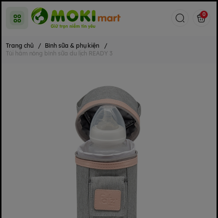
0
Trang chủ
/
Bình sữa & phụ kiện
/
Túi hâm nóng bình sữa du lịch READY 3