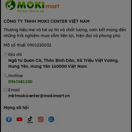
độ cao quá 55°C
nên cha mẹ hoàn toàn yên tâm khi hâm sữa
cho bé.
CÔNG TY TNHH MOKI CENTER VIỆT NAM
Thương hiệu mẹ và bé uy tín và chất lượng, cam kết mang đến
những trải nghiệm mua sắm tiện lợi, hiện đại và phong phú
Mã số thuế: 0901220032
Địa chỉ
Ngã tư Quán Cà, Thôn Bình Dân, Xã Triệu Việt Vương,
Hưng Yên, Hưng Yên 160000 Việt Nam
Hotline
0967681100
Email
mktmokicenter@mokimart.vn
Mạng xã hội