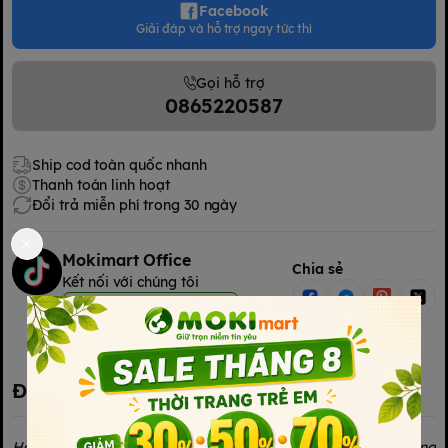
Facebook
Giải đáp và hỗ trợ ngay tức thì
Gọi hỗ trợ
0865220587
Ship cod toàn quốc nhanh
Thanh toán linh hoạt
Đổi trả miễn phí trong 30 ngày
Mokimart Office
Chia sẻ
Kết nối với chúng tôi
Kết nối với chúng tôi
Đặc điểm nổi bật
Hâm sữa mọi lúc mọi nơi, ngay cả khi đi du lịch chính là công