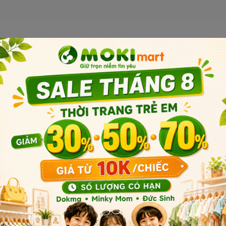
 công nhân xây dựng, lính cứu
Sản phẩm liên quan
c mô hình công trình sinh động
 năng giao tiếp và phối hợp.
ng việc thực tế.
 chơi với xe.
Sản phẩm cùng phân khúc