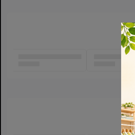
🎮 Cách chơi:
Bé có thể dùng tay đẩy xe di chuyển, tổ chức trò chơi đóng vai
hỏa, hoặc khám phá thế giới khủng long.
Có thể kết hợp nhiều túi để tạo nên một thành phố thu nhỏ hoặ
tại nhà.
Dễ dàng chơi cùng bạn bè hoặc người lớn, giúp bé rèn luyện kỹ
🌟 Công dụng & Lợi ích:
Giúp bé phát triển tư duy sáng tạo và trí tưởng tượng.
Tăng khả năng nhận biết màu sắc, phương tiện giao thông và cô
Phát triển kỹ năng vận động tay – mắt thông qua việc cầm, đẩy,
Dạy bé tinh thần làm việc nhóm khi chơi cùng bạn bè.
🌍 Xuất xứ: Trung Quốc