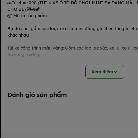
🚗Túi 4 xe 090 (TÚI 4 XE Ô TÔ ĐỒ CHƠI MINI ĐA DẠNG MẪU
CHO BÉ) 🚒🚜🦖
📦 Mô tả sản phẩm:
Bộ đồ chơi gồm các loại xe ô tô mini đóng gói theo từng túi 4 c
khác nhau:
Túi xe công trình màu vàng: Gồm các loại xe xúc, xe lu, xe ủi,
tại công trường.
Túi xe khủng long: Thiết kế xe công trình kết hợp hình dáng kh
Xem thêm
xanh, đỏ, vàng).
Túi xe cứu hỏa: Gồm các xe cứu hỏa mini mô phỏng đội cứu hộ (fir
Đánh giá sản phẩm
Túi xe hỗn hợp: Gồm nhiều loại xe công trình nhỏ và xe vận chu
vật liệu…).
🧱 Chất liệu: Nhựa , an toàn cho trẻ nhỏ.
📐 Kích thước: Mỗi xe dài khoảng 7–10 cm – vừa tay cầm cho bé t
🎨 Màu sắc: Nhiều màu tươi sáng, nổi bật, thu hút sự chú ý của 