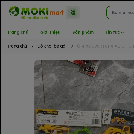
Trang chủ
Giới thiệu
Sản phẩm
Tin tức
Trang chủ
/
Đồ chơi bé gái
/
úi 4 xe 090 (TÚI 4 XE Ô 