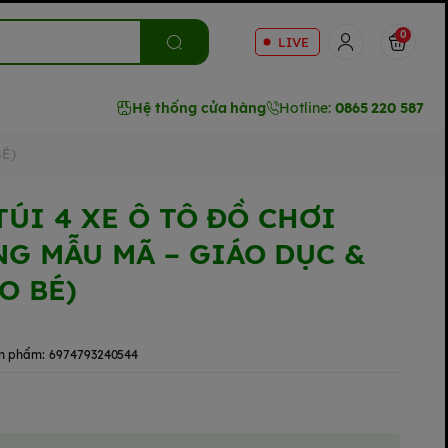
0
LIVE
Hệ thống cửa hàng
Hotline:
0865 220 587
BÉ)
(TÚI 4 XE Ô TÔ ĐỒ CHƠI
NG MẪU MÃ – GIÁO DỤC &
O BÉ)
n phẩm:
6974793240544