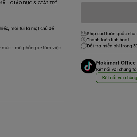
 MÃ – GIÁO DỤC & GIẢI TRÍ
hiếc, mỗi túi là một chủ đề
Ship cod toàn quốc nha
Thanh toán linh hoạt
Đổi trả miễn phí trong 
 xe múc – mô phỏng xe làm việc
Mokimart Office
ủng long nhiều màu sắc (cam,
Kết nối với chúng tô
Kết nối với chúng
e truck, water tanker...).
yển (cần cẩu, xe xúc, xe chở
ừ 2 tuổi trở lên.
bé.