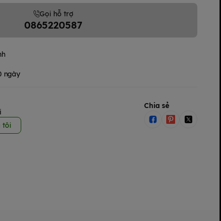
Gọi hỗ trợ
0865220587
nh
30 ngày
Chia sẻ
i
 tôi