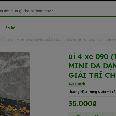
Liên hệ
TÔ ĐỒ CHƠI MINI ĐA DẠNG MẪU MÃ – GIÁO DỤC & GIẢI TRÍ CHO 
úi 4 xe 090 
MINI ĐA DẠ
GIẢI TRÍ CH
So sánh
Thương hiệu:
Trung Quốc
Mã sả
35.000₫