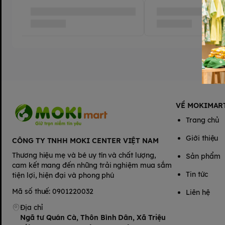
📦 Đóng gói: Túi nilon 4 xe như ảnh, gọn nhẹ, dễ mang theo.
👶 Độ tuổi phù hợp: Trẻ từ 2 tuổi trở lên (nên có người lớn giám
VỀ MOKIMAR
Trang chủ
Giới thiệu
CÔNG TY TNHH MOKI CENTER VIỆT NAM
Thương hiệu mẹ và bé uy tín và chất lượng,
Sản phẩm
cam kết mang đến những trải nghiệm mua sắm
Tin tức
tiện lợi, hiện đại và phong phú
Mã số thuế: 0901220032
Liên hệ
Địa chỉ
Ngã tư Quán Cà, Thôn Bình Dân, Xã Triệu