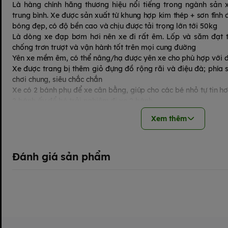
Là hàng chính hãng thương hiệu nổi tiếng trong ngành sản 
trung bình. Xe được sản xuất từ khung hợp kim thép + sơn tĩnh 
bóng đẹp, có độ bền cao và chịu được tải trọng lớn tới 50kg
Là dòng xe đạp bơm hơi nên xe đi rất êm. Lốp và săm đạt t
chống trơn trượt và vận hành tốt trên mọi cung đường
Yên xe mềm êm, có thể nâng/hạ được yên xe cho phù hợp với đ
Xe được trang bị thêm giỏ đựng đồ rộng rãi và điệu đà; phía 
chơi chung, siêu chắc chắn
Xe có 2 bánh phụ để xe cân bằng, giúp cho các bé nhỏ tự tin hơ
2 bánh ấy để bé trải nghiệm đi xe 2 bánh
Xem thêm
Đánh giá sản phẩm