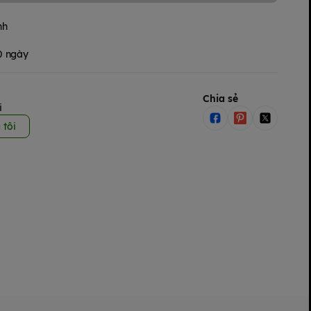
nh
30 ngày
Chia sẻ
i
 tôi