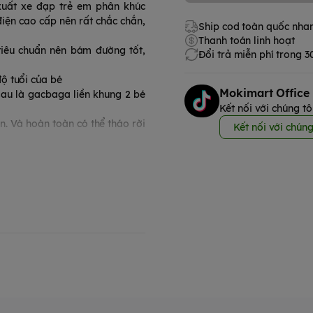
xuất xe đạp trẻ em phân khúc
điện cao cấp nên rất chắc chắn,
Ship cod toàn quốc nha
Thanh toán linh hoạt
iêu chuẩn nên bám đường tốt,
Đổi trả miễn phí trong 
ộ tuổi của bé
Mokimart Office
sau là gacbaga liền khung 2 bé
Kết nối với chúng tô
n. Và hoàn toàn có thể tháo rời
Kết nối với chúng