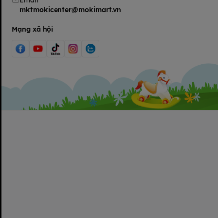
Email
mktmokicenter@mokimart.vn
Mạng xã hội