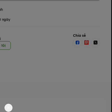
nh
30 ngày
Chia sẻ
i
 tôi