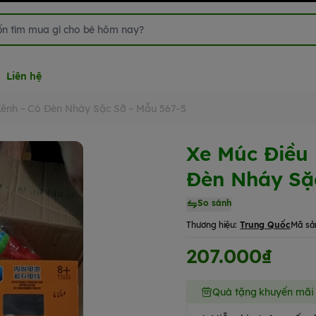
Liên hệ
Kênh – Có Đèn Nháy Sặc Sỡ – Mẫu 567-5
Xe Múc Điều 
Đèn Nháy Sặ
So sánh
Thương hiệu:
Trung Quốc
Mã sả
207.000₫
Quà tặng khuyến mãi