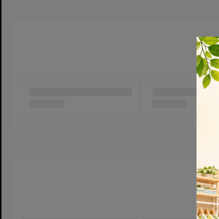
Kích thước hộp: ~30x20x10cm
Chất liệu: Nhựa, an toàn cho trẻ
Nguồn điện: pin sạc cho xe + pin điều khiển (sản phẩm có dây 
Đèn LED nháy sinh động, thích hợp chơi cả ban ngày và buổi tố
🌍 Xuất xứ:
Sản xuất tại: Trung Quốc
⚠️ Lưu ý khi sử dụng:
Sạc đầy pin trước khi chơi để xe hoạt động mạnh và bền bỉ.
Không để xe tiếp xúc với nước hoặc chơi ở địa hình quá gồ ghề.
Bảo quản xe nơi khô ráo, tránh va đập mạnh.
🎁 Thích hợp làm quà tặng sinh nhật, phần thưởng học tập cho bé