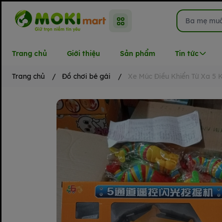
Trang chủ
Giới thiệu
Sản phẩm
Tin tức
Trang chủ
/
Đồ chơi bé gái
/
Xe Múc Điều Khiển Từ Xa 5 