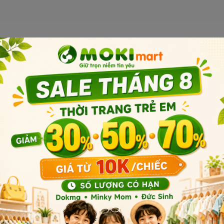
Sản phẩm liên quan
sạc đi kèm)
i
Sản phẩm cùng phân khúc
 trai – hỗ trợ phát triển tư