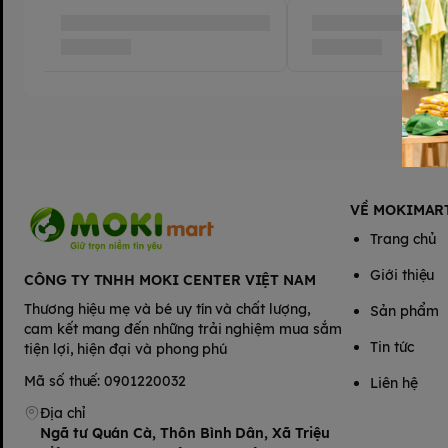
duy, điều khiển linh hoạt và hiểu thêm về xe công trình!
VỀ MOKIMAR
Trang chủ
Giới thiệu
CÔNG TY TNHH MOKI CENTER VIỆT NAM
Thương hiệu mẹ và bé uy tín và chất lượng,
Sản phẩm
cam kết mang đến những trải nghiệm mua sắm
Tin tức
tiện lợi, hiện đại và phong phú
Mã số thuế: 0901220032
Liên hệ
Địa chỉ
Ngã tư Quán Cà, Thôn Bình Dân, Xã Triệu