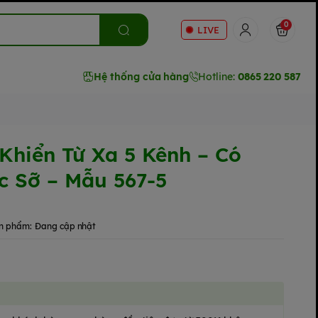
0
LIVE
Hệ thống cửa hàng
Hotline:
0865 220 587
Khiển Từ Xa 5 Kênh – Có
c Sỡ – Mẫu 567-5
n phẩm:
Đang cập nhật