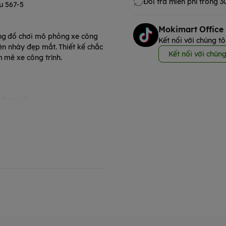
Đổi trả miễn phí trong 
u 567-5
Mokimart Office
òng đồ chơi mô phỏng xe công
Kết nối với chúng tô
đèn nháy đẹp mắt. Thiết kế chắc
Kết nối với chúng
 mê xe công trình.
ên/hạ xuống.
 tuỳ phiên bản).
 để điều khiển xe di chuyển và