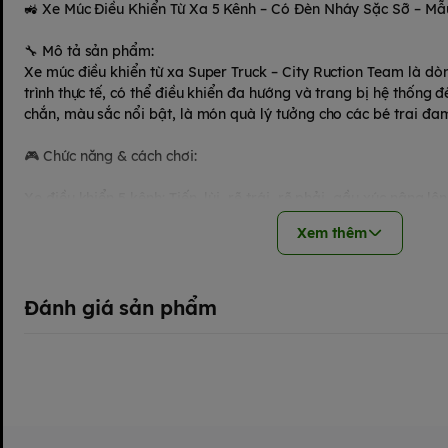
🚜 Xe Múc Điều Khiển Từ Xa 5 Kênh – Có Đèn Nháy Sặc Sỡ – Mẫ
🔧 Mô tả sản phẩm:
Xe múc điều khiển từ xa Super Truck – City Ruction Team là d
trình thực tế, có thể điều khiển đa hướng và trang bị hệ thống 
chắn, màu sắc nổi bật, là món quà lý tưởng cho các bé trai đam
🎮 Chức năng & cách chơi:
Xe điều khiển 5 kênh: Tiến, lùi, rẽ trái, rẽ phải, gầu xúc nâng l
Xem thêm
Tích hợp đèn nhấp nháy nhiều màu sinh động khi vận hành.
Sử dụng remote điều khiển từ xa (pin đi kèm hoặc sạc lại được –
Đánh giá sản phẩm
Bé chỉ cần bật công tắc, cầm tay điều khiển và thao tác các nút
gầu xúc hoạt động.
📦 Thông tin chi tiết:
Độ tuổi sử dụng: từ 8 tuổi trở lên