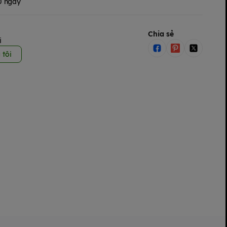
30 ngày
Chia sẻ
i
 tôi