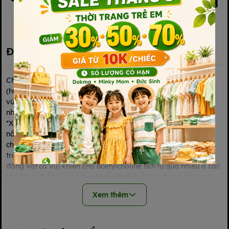
Kết nối với chúng tôi
Đặc điểm nổi bật
Chai xịt muỗi và côn trùng SKIN VAPE 200ml màu hồng
(hương đào) và màu xanh (hương chanh) dùng để xịt lên da
vùng tay, chân, và cổ, hiệu quả trong việc xua đuổi muỗi và
nhiều loại côn trùng khác.
*Xịt chống muỗi skin vape của Nhật chứa hoạt chất Deet với
nồng độ không quá 10% có tác dụng ức chế hoạt động của
chất dẫn truyền thần kinh acetylcholine (loại emzim đóng vai
trò quan trọng trong việc kiểm soát cơ bắp của côn trùng và
động vật có vú) khiến cho acetylcholine tích tụ quá nhiều ở các
khe khớp thần kinh, gây nên tê liệt thần kinh và làm tử vong
côn trùng do ngạt thở.
Xem thêm
-Công dụng chai xịt muỗi Nhật Bản
Chai xịt phun sương, nhẹ nhàng, tiện dụng bảo vệ da bé khỏi
muỗi và các loài côn trùng đốt. Thành phần các chất hữu hiệu,