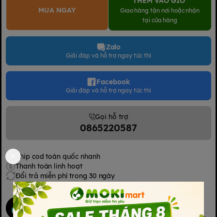
THÊM VÀO GIỎ
MUA NGAY
Giao hàng tận nơi hoặc nhận
tại cửa hàng
Zalo
Giải đáp và hỗ trợ ngay tức thì
Facebook
Giải đáp và hỗ trợ ngay tức thì
Gọi hỗ trợ
0865220587
Ship cod toàn quốc nhanh
Thanh toán linh hoạt
Đổi trả miễn phí trong 30 ngày
Mokimart Office
Chia sẻ
Kết nối với chúng tôi