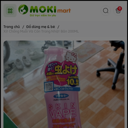
0
Trang chủ
/
Đồ dùng mẹ & bé
/
Xịt Chống Muỗi Và Côn Trùng Nhật Bản 200ML