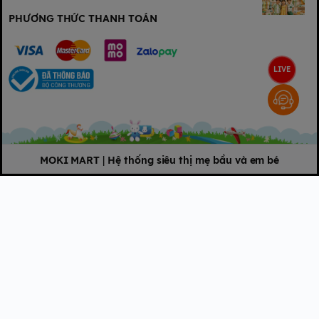
PHƯƠNG THỨC THANH TOÁN
LIVE
MOKI MART
|
Hệ thống siêu thị mẹ bầu và em bé