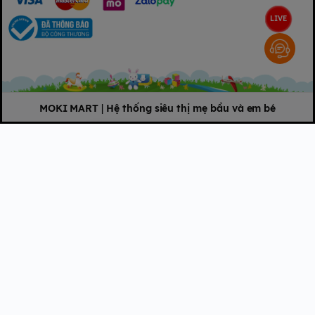
LIVE
MOKI MART
|
Hệ thống siêu thị mẹ bầu và em bé