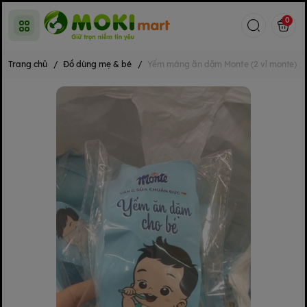
0
Trang chủ
/
Đồ dùng mẹ & bé
/
Yếm máng ăn dặm Monte (2 vỉ monte)