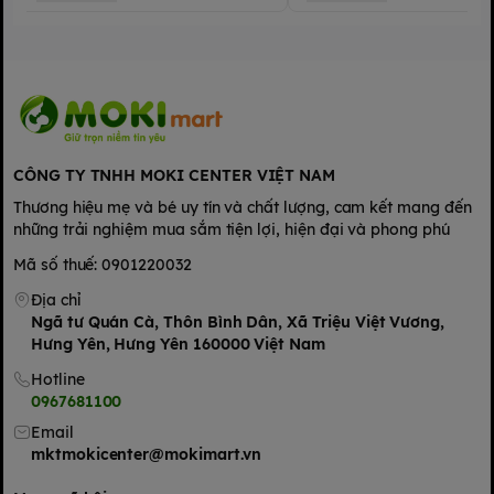
Tránh dùng thuốc tẩy mạnh.
Không sấy khô ở nhiệt độ cao.
Xuất xứ:
Sản phẩm quà tặng của thương hiệu Monte
CÔNG TY TNHH MOKI CENTER VIỆT NAM
Thương hiệu mẹ và bé uy tín và chất lượng, cam kết mang đến
những trải nghiệm mua sắm tiện lợi, hiện đại và phong phú
Mã số thuế: 0901220032
Địa chỉ
Ngã tư Quán Cà, Thôn Bình Dân, Xã Triệu Việt Vương,
Hưng Yên, Hưng Yên 160000 Việt Nam
Hotline
0967681100
Email
mktmokicenter@mokimart.vn