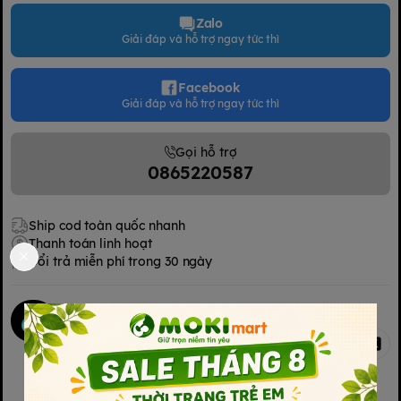
Zalo
Giải đáp và hỗ trợ ngay tức thì
Facebook
Giải đáp và hỗ trợ ngay tức thì
Gọi hỗ trợ
0865220587
Ship cod toàn quốc nhanh
Thanh toán linh hoạt
Đổi trả miễn phí trong 30 ngày
Mokimart Office
Chia sẻ
Kết nối với chúng tôi
Kết nối với chúng tôi