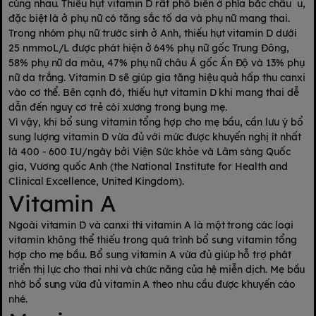
cùng nhau. Thiếu hụt vitamin D rất phổ biến ở phía bắc châu u,
đặc biệt là ở phụ nữ có tăng sắc tố da và phụ nữ mang thai.
Trong nhóm phụ nữ trước sinh ở Anh, thiếu hụt vitamin D dưới
25 nmmoL/L được phát hiện ở 64% phụ nữ gốc Trung Đông,
58% phụ nữ da màu, 47% phụ nữ châu Á gốc Ấn Độ và 13% phụ
nữ da trắng. Vitamin D sẽ giúp gia tăng hiệu quả hấp thu canxi
vào cơ thể. Bên cạnh đó, thiếu hụt vitamin D khi mang thai dễ
dẫn đến nguy cơ trẻ còi xương trong bụng mẹ.
Vì vậy, khi bổ sung vitamin tổng hợp cho mẹ bầu, cần lưu ý bổ
sung lượng vitamin D vừa đủ với mức được khuyến nghị ít nhất
là 400 - 600 IU/ngày bởi Viện Sức khỏe và Lâm sàng Quốc
gia, Vương quốc Anh (the National Institute for Health and
Clinical Excellence, United Kingdom).
Vitamin A
Ngoài vitamin D và canxi thì vitamin A là một trong các loại
vitamin không thể thiếu trong quá trình bổ sung vitamin tổng
hợp cho mẹ bầu. Bổ sung vitamin A vừa đủ giúp hỗ trợ phát
triển thị lực cho thai nhi và chức năng của hệ miễn dịch. Mẹ bầu
nhớ bổ sung vừa đủ vitamin A theo nhu cầu được khuyến cáo
nhé.