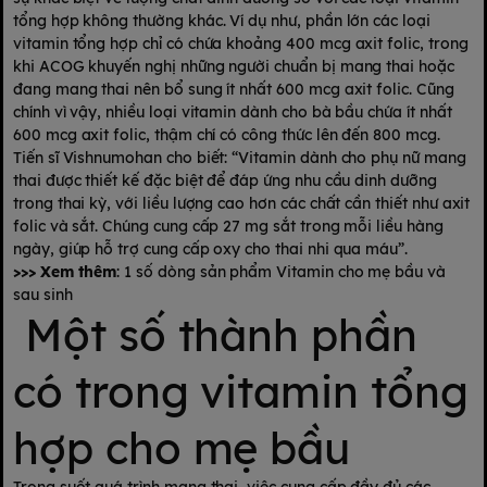
tổng hợp không thường khác. Ví dụ như, phần lớn các loại
vitamin tổng hợp chỉ có chứa khoảng 400 mcg axit folic, trong
khi ACOG khuyến nghị những người chuẩn bị mang thai hoặc
đang mang thai nên bổ sung ít nhất 600 mcg axit folic. Cũng
chính vì vậy, nhiều loại vitamin dành cho bà bầu chứa ít nhất
600 mcg axit folic, thậm chí có công thức lên đến 800 mcg.
Tiến sĩ Vishnumohan cho biết: “Vitamin dành cho phụ nữ mang
thai được thiết kế đặc biệt để đáp ứng nhu cầu dinh dưỡng
trong thai kỳ, với liều lượng cao hơn các chất cần thiết như axit
folic và sắt. Chúng cung cấp 27 mg sắt trong mỗi liều hàng
ngày, giúp hỗ trợ cung cấp oxy cho thai nhi qua máu”.
>>> Xem thêm
:
1 số dòng sản phẩm Vitamin cho mẹ bầu và
sau sinh
Một số thành phần
có trong vitamin tổng
hợp cho mẹ bầu