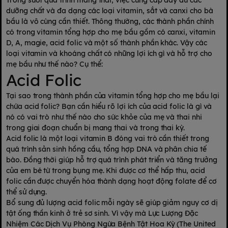
Trong suốt quá trình mang thai, việc cung cấp đầy đủ các
dưỡng chất và đa dạng các loại vitamin, sắt và canxi cho bà
bầu là vô cùng cần thiết. Thông thường, các thành phần chính
có trong vitamin tổng hợp cho mẹ bầu gồm có canxi, vitamin
D, A, magie, acid folic và một số thành phần khác. Vậy các
loại vitamin và khoáng chất có những lợi ích gì và hỗ trợ cho
mẹ bầu như thế nào? Cụ thể:
Acid Folic
Tại sao trong thành phần của vitamin tổng hợp cho mẹ bầu lại
chứa acid folic? Bạn cần hiểu rõ lợi ích của acid folic là gì và
nó có vai trò như thế nào cho sức khỏe của mẹ và thai nhi
trong giai đoạn chuẩn bị mang thai và trong thai kỳ.
Acid folic là một loại vitamin B đóng vai trò cần thiết trong
quá trình sản sinh hồng cầu, tổng hợp DNA và phân chia tế
bào. Đồng thời giúp hỗ trợ quá trình phát triển và tăng trưởng
của em bé từ trong bụng mẹ. Khi được cơ thể hấp thu, acid
folic cần được chuyển hóa thành dạng hoạt động folate để cơ
thể sử dụng.
Bổ sung đủ lượng acid folic mỗi ngày sẽ giúp giảm nguy cơ dị
tật ống thần kinh ở trẻ sơ sinh. Vì vậy mà Lực Lượng Đặc
Nhiệm Các Dịch Vụ Phòng Ngừa Bệnh Tật Hoa Kỳ (The United