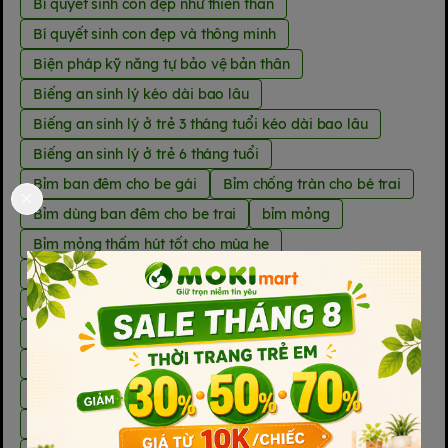
Bí quyết sinh con đẹp như thiên thần
Bí quyết sinh con đẹp và thông minh
Biện pháp kỹ năng tự bảo vệ bản thân
Biếng an sinh lý kéo dài bao lâu
Biếng an sinh lý ở trẻ 3 tháng tuổi kéo dài bao lâu
Biếng an sinh lý ở trẻ 6 tháng tuổi
Bỉm ban đêm cho be gái
Bỉm chống tràn cho bé trai
Bỉm dùng ban đêm cho be trai
bỉm mỏng
Bỉm mỏng thấm hút tốt cho mùa he
Bỉm mỏng thấm hút tốt cho mùa hè
Bỉm nào thấm hút tốt ban đêm
Bổ sung DHA cho be đến mấy tuổi
Bổ sung vitamin D cho trẻ 4 tuổi
Bột ăn dặm Moki Mart
Bù nước oresol cho trẻ 1 tuổi
Các bài tập giảm mỡ bụng sau sinh mổ