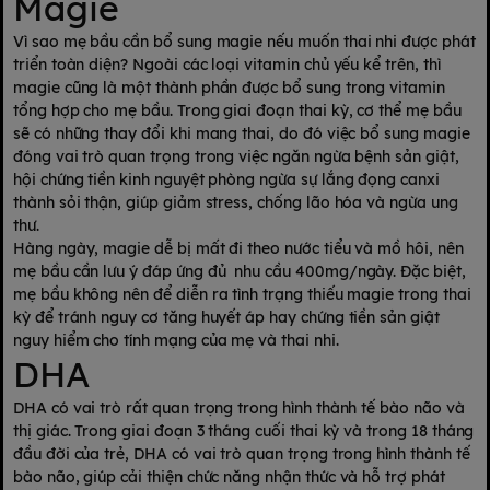
Magie
Vì sao mẹ bầu cần bổ sung magie nếu muốn thai nhi được phát
triển toàn diện? Ngoài các loại vitamin chủ yếu kể trên, thì
magie cũng là một thành phần được bổ sung trong vitamin
tổng hợp cho mẹ bầu. Trong giai đoạn thai kỳ, cơ thể mẹ bầu
sẽ có những thay đổi khi mang thai, do đó việc bổ sung magie
đóng vai trò quan trọng trong việc ngăn ngừa bệnh sản giật,
hội chứng tiền kinh nguyệt phòng ngừa sự lắng đọng canxi
thành sỏi thận, giúp giảm stress, chống lão hóa và ngừa ung
thư.
Hàng ngày, magie dễ bị mất đi theo nước tiểu và mồ hôi, nên
mẹ bầu cần lưu ý đáp ứng đủ nhu cầu 400mg/ngày. Đặc biệt,
mẹ bầu không nên để diễn ra tình trạng thiếu magie trong thai
kỳ để tránh nguy cơ tăng huyết áp hay chứng tiền sản giật
nguy hiểm cho tính mạng của mẹ và thai nhi.
DHA
DHA có vai trò rất quan trọng trong hình thành tế bào não và
thị giác. Trong giai đoạn 3 tháng cuối thai kỳ và trong 18 tháng
đầu đời của trẻ, DHA có vai trò quan trọng trong hình thành tế
bào não, giúp cải thiện chức năng nhận thức và hỗ trợ phát