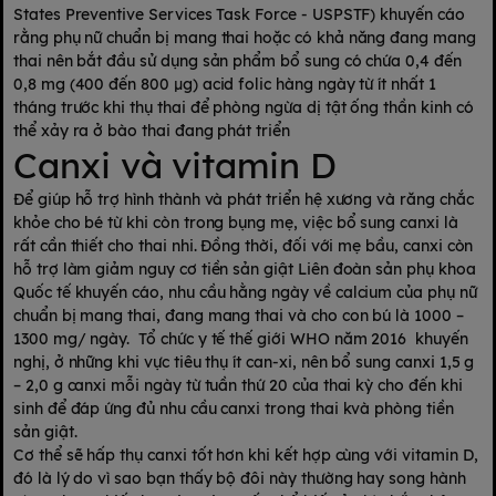
States Preventive Services Task Force - USPSTF) khuyến cáo
rằng phụ nữ chuẩn bị mang thai hoặc có khả năng đang mang
thai nên bắt đầu sử dụng sản phẩm bổ sung có chứa 0,4 đến
0,8 mg (400 đến 800 μg) acid folic hàng ngày từ ít nhất 1
tháng trước khi thụ thai để phòng ngừa dị tật ống thần kinh có
thể xảy ra ở bào thai đang phát triển
Canxi và vitamin D
Để giúp hỗ trợ hình thành và phát triển hệ xương và răng chắc
khỏe cho bé từ khi còn trong bụng mẹ, việc bổ sung canxi là
rất cần thiết cho thai nhi. Đồng thời, đối với mẹ bầu, canxi còn
hỗ trợ làm giảm nguy cơ tiền sản giật Liên đoàn sản phụ khoa
Quốc tế khuyến cáo, nhu cầu hằng ngày về calcium của phụ nữ
chuẩn bị mang thai, đang mang thai và cho con bú là 1000 –
1300 mg/ ngày. Tổ chức y tế thế giới WHO năm 2016 khuyến
nghị, ở những khi vực tiêu thụ ít can-xi, nên bổ sung canxi 1,5 g
– 2,0 g canxi mỗi ngày từ tuần thứ 20 của thai kỳ cho đến khi
sinh để đáp ứng đủ nhu cầu canxi trong thai kvà phòng tiền
sản giật.
Cơ thể sẽ hấp thụ canxi tốt hơn khi kết hợp cùng với vitamin D,
đó là lý do vì sao bạn thấy bộ đôi này thường hay song hành