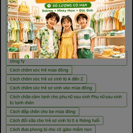
Các đồ chơi cho trẻ 2 3 tuổi
Các dòng sữa mát cho trẻ trên 1 tuổi
Các loại bỉm đêm cho bé
Các loại bỉm Việt Nam sản xuất
Các loại vitamin tổng hợp cho bà bầu
Các trò chơi noel cho bé
Các trò chơi tập the vui nhộn trong lớp Trò chơi Noel
công ty
Cách chăm sóc trẻ mùa đông
Cách chăm sóc trẻ sơ sinh từ A đến Z
Cách chăm sóc trẻ sơ sinh vào mùa đông
Cách chữa cảm lạnh cho phụ nữ sau sinh Phụ nữ sau sinh
bị lạnh chân
Cách đắp chăn cho be mùa đông
Cách đổi sữa cho trẻ sơ sinh từ 0 6 tháng tuổi
Cách đưa phong bì cho cô giáo mầm non