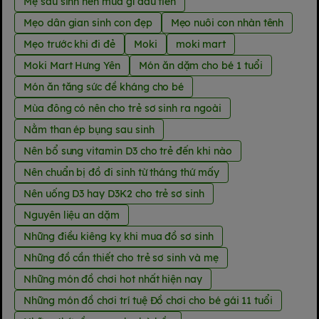
Mẹ sau sinh nên mua gì đầu tiên
Mẹo dân gian sinh con đẹp
Mẹo nuôi con nhàn tênh
Mẹo trước khi đi đẻ
Moki
moki mart
Moki Mart Hưng Yên
Món ăn dặm cho bé 1 tuổi
Món ăn tăng sức đề kháng cho bé
Mùa đông có nên cho trẻ sơ sinh ra ngoài
Nằm than ép bụng sau sinh
Nên bổ sung vitamin D3 cho trẻ đến khi nào
Nên chuẩn bị đồ đi sinh từ tháng thứ mấy
Nên uống D3 hay D3K2 cho trẻ sơ sinh
Nguyên liệu an dặm
Những điều kiêng kỵ khi mua đồ sơ sinh
Những đồ cần thiết cho trẻ sơ sinh và mẹ
Những món đồ chơi hot nhất hiện nay
Những món đồ chơi trí tuệ Đồ chơi cho bé gái 11 tuổi