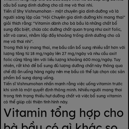
cầu bổ sung dinh dưỡng cho cả mẹ và thai nhi.
Tiến sĩ Shy Vishnumohan - một chuyên gia dinh dưỡng và là
người sáng lập của "Hội Chuyên gia dinh dưỡng khi mang thai"
giải thích rằng: "Vitamin dành cho bà bầu là những chất bổ
sung đặc biệt, chứa các dưỡng chất quan trọng như axit folic,
sắt và canxi, nhằm lấp đầy khoảng trống dinh dưỡng cho cả
mẹ và thai nhi".
Trong thời kỳ mang thai, mẹ bầu cần bổ sung nhiều sắt hơn với
lượng tăng từ 18 mg/ngày lên 27 mg/ngày và nhu cầu axit
folic cũng tăng lên với liều lượng khoảng 600 mcg/ngày. Tuy
nhiên, rất khó để bổ sung đủ lượng dưỡng chất này thông qua
chế độ ăn uống hàng ngày nên mẹ bầu có thể lựa chọn các sản
phẩm bổ sung dạng uống.
Tiến sĩ Vishnumohan nhấn mạnh rằng việc uống vitamin trước
khi sinh là một quyết định thông minh. Nhiều người mang thai
trong tình trạng thiếu hụt dưỡng chất và việc bổ sung vitamin
có thể giúp cải thiện tình hình này.
Vitamin tổng hợp cho
bà bầu có gì khác so