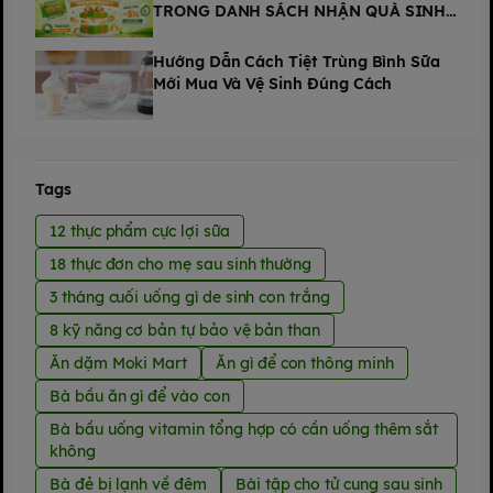
TRONG DANH SÁCH NHẬN QUÀ SINH
NHẬT THÁNG 8 TẠI MOKI MART
Hướng Dẫn Cách Tiệt Trùng Bình Sữa
Mới Mua Và Vệ Sinh Đúng Cách
Tags
12 thực phẩm cực lợi sữa
18 thực đơn cho mẹ sau sinh thường
3 tháng cuối uống gì de sinh con trắng
8 kỹ năng cơ bản tự bảo vệ bản than
Ăn dặm Moki Mart
Ăn gì để con thông minh
Bà bầu ăn gì để vào con
Bà bầu uống vitamin tổng hợp có cần uống thêm sắt
không
Bà đẻ bị lạnh về đêm
Bài tập cho tử cung sau sinh