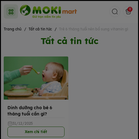
0
Trang chủ
/
Tất cả tin tức
/
Trẻ 6 tháng tuổi nên bổ sung vitamin gì
Tất cả tin tức
Dinh dưỡng cho bé 6
tháng tuổi cần gì?
31/12/2025
Xem chi tiết