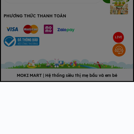
PHƯƠNG THỨC THANH TOÁN
LIVE
MOKI MART
|
Hệ thống siêu thị mẹ bầu và em bé