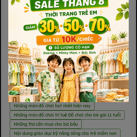
Mua quà gì cho bé 6 tháng tuổi
Nằm than ép bụng sau sinh
Nên bổ sung vitamin D3 cho trẻ đến khi nào
Nên chuẩn bị đồ đi sinh từ tháng thứ mấy
Nên mua gì cho bà bầu sau sinh
Nên mua quà gì tặng trẻ em
Nên uống D3 hay D3K2 cho trẻ sơ sinh
Nguyên liệu an dặm
Những bộ phận cần giữ ấm cho trẻ sơ sinh
Những điều kiêng kỵ khi mua đồ sơ sinh
Những đồ cần thiết cho trẻ sơ sinh và mẹ
Những món đồ chơi hot nhất hiện nay
Những món đồ chơi trí tuệ Đồ chơi cho bé gái 11 tuổi
Những thứ cần mua cho bà bầu
Nội dung giáo dục kỹ năng sống cho trẻ mầm non