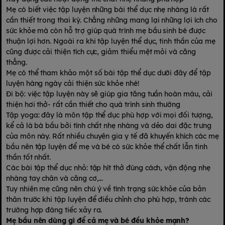
Mẹ có biết việc tập luyện những bài thể dục nhẹ nhàng là rất
cần thiết trong thai kỳ. Chẳng những mang lại những lợi ích cho
sức khỏe mà còn hỗ trợ giúp quá trình mẹ bầu sinh bé được
thuận lợi hơn. Ngoài ra khi tập luyện thể dục, tinh thần của mẹ
cũng được cải thiện tích cực, giảm thiểu mệt mỏi và căng
thẳng.
Mẹ có thể tham khảo một số bài tập thể dục dưới đây để tập
luyện hàng ngày cải thiện sức khỏe nhé!
Đi bộ: việc tập luyện này sẽ giúp gia tăng tuần hoàn máu, cải
thiện hơi thở- rất cần thiết cho quá trình sinh thường
Tập yoga: đây là môn tập thể dục phù hợp với mọi đối tượng,
kể cả là bà bầu bởi tính chất nhẹ nhàng và dẻo dai đặc trưng
của môn này. Rất nhiều chuyên gia y tế đã khuyến khích các mẹ
bầu nên tập luyện để mẹ và bé có sức khỏe thể chất lẫn tinh
thần tốt nhất.
Các bài tập thể dục nhỏ: tập hít thở đúng cách, vận động nhẹ
nhàng tay chân và căng cơ,...
Tuy nhiên mẹ cũng nên chú ý về tình trạng sức khỏe của bản
thân trước khi tập luyện để điều chỉnh cho phù hợp, tránh các
trường hợp đáng tiếc xảy ra.
Mẹ bầu nên dùng gì để cả mẹ và bé đều khỏe mạnh?