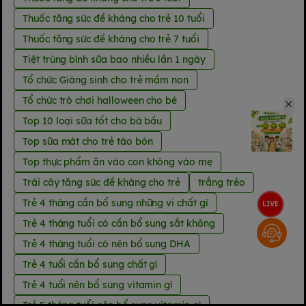
Thuốc tăng sức đề kháng cho trẻ 10 tuổi
Thuốc tăng sức đề kháng cho trẻ 7 tuổi
Tiệt trùng bình sữa bao nhiều lần 1 ngày
Tổ chức Giáng sinh cho trẻ mầm non
Tổ chức trò chơi halloween cho bé
Top 10 loại sữa tốt cho bà bầu
Top sữa mát cho trẻ táo bón
Top thực phẩm ăn vào con không vào mẹ
Trái cây tăng sức đề kháng cho trẻ
trắng trẻo
Trẻ 4 tháng cần bổ sung những vi chất gì
LIVE
Trẻ 4 tháng tuổi có cần bổ sung sắt không
Trẻ 4 tháng tuổi có nên bổ sung DHA
Trẻ 4 tuổi cần bổ sung chất gì
Trẻ 4 tuổi nên bổ sung vitamin gì
Trẻ 5 tháng tuổi nên bổ sung vitamin gì