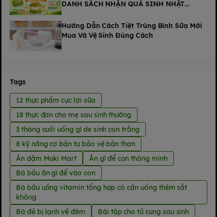
DANH SÁCH NHẬN QUÀ SINH NHẬT
THÁNG 8 TẠI MOKI MART
Hướng Dẫn Cách Tiệt Trùng Bình Sữa Mới
Mua Và Vệ Sinh Đúng Cách
Tags
12 thực phẩm cực lợi sữa
18 thực đơn cho mẹ sau sinh thường
3 tháng cuối uống gì de sinh con trắng
8 kỹ năng cơ bản tự bảo vệ bản than
Ăn dặm Moki Mart
Ăn gì để con thông minh
Bà bầu ăn gì để vào con
Bà bầu uống vitamin tổng hợp có cần uống thêm sắt
không
Bà đẻ bị lạnh về đêm
Bài tập cho tử cung sau sinh