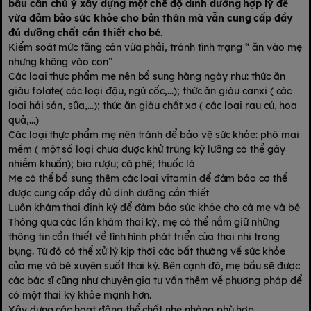
bầu cần chú ý xây dựng một chế độ dinh dưỡng hợp lý để
vừa đảm bảo sức khỏe cho bản thân mà vẫn cung cấp đầy
đủ dưỡng chất cần thiết cho bé.
Kiểm soát mức tăng cân vừa phải, tránh tình trạng “ ăn vào mẹ
nhưng không vào con”
Các loại thực phẩm mẹ nên bổ sung hàng ngày như: thức ăn
giàu folate( các loại đậu, ngũ cốc,...); thức ăn giàu canxi ( các
loại hải sản, sữa,...); thức ăn giàu chất xơ ( các loại rau củ, hoa
quả,...)
Các loại thực phẩm mẹ nên tránh để bảo vệ sức khỏe: phô mai
mềm ( một số loại chưa được khử trùng kỹ lưỡng có thể gây
nhiễm khuẩn); bia rượu; cà phê; thuốc lá
Mẹ có thể bổ sung thêm các loại vitamin để đảm bảo cơ thể
được cung cấp đầy đủ dinh dưỡng cần thiết
Luôn khám thai định kỳ để đảm bảo sức khỏe cho cả mẹ và bé
Thông qua các lần khám thai kỳ, mẹ có thể nắm giữ những
thông tin cần thiết về tình hình phát triển của thai nhi trong
bụng. Từ đó có thể xử lý kịp thời các bất thường về sức khỏe
của mẹ và bé xuyên suốt thai kỳ. Bên cạnh đó, mẹ bầu sẽ được
các bác sĩ cũng như chuyên gia tư vấn thêm về phương pháp để
có một thai kỳ khỏe mạnh hơn.
Xây dựng các hoạt động thể chất nhẹ nhàng phù hợp