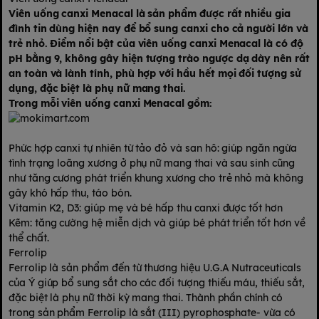
Viên uống canxi Menacal là sản phẩm được rất nhiều gia
đình tin dùng hiện nay để bổ sung canxi cho cả người lớn và
trẻ nhỏ. Điểm nổi bật của viên uống canxi Menacal là có độ
pH bằng 9, không gây hiện tượng trào ngược dạ dày nên rất
an toàn và lành tính, phù hợp với hầu hết mọi đối tượng sử
dụng, đặc biệt là phụ nữ mang thai.
Trong mỗi viên uống canxi Menacal gồm:
Phức hợp canxi tự nhiên từ tảo đỏ và san hô: giúp ngăn ngừa
tình trạng loãng xương ở phụ nữ mang thai và sau sinh cũng
như tăng cương phát triển khung xương cho trẻ nhỏ mà không
gây khó hấp thu, táo bón.
Vitamin K2, D3: giúp mẹ và bé hấp thu canxi được tốt hơn
Kẽm: tăng cường hệ miễn dịch và giúp bé phát triển tốt hơn về
thể chất.
Ferrolip
Ferrolip là sản phẩm đến từ thương hiệu U.G.A Nutraceuticals
của Ý giúp bổ sung sắt cho các đối tượng thiếu máu, thiếu sắt,
đặc biệt là phụ nữ thời kỳ mang thai. Thành phần chính có
trong sản phẩm Ferrolip là sắt (III) pyrophosphate- vừa có