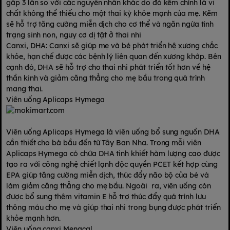
gấp 3 lần so với các nguyên nhân khác do đó kẽm chính là vi
chất không thể thiếu cho một thai kỳ khỏe mạnh của mẹ. Kẽm
sẽ hỗ trợ tăng cường miễn dịch cho cơ thể và ngăn ngừa tình
trạng sinh non, nguy cơ dị tật ở thai nhi
Canxi, DHA: Canxi sẽ giúp mẹ và bé phát triển hệ xương chắc
khỏe, hạn chế được các bệnh lý liên quan đến xương khớp. Bên
cạnh đó, DHA sẽ hỗ trợ cho thai nhi phát triển tốt hơn về hệ
thần kinh và giảm căng thẳng cho mẹ bầu trong quá trình
mang thai.
Viên uống Aplicaps Hymega
Viên uống Aplicaps Hymega là viên uống bổ sung nguồn DHA
cần thiết cho bà bầu đến từ Tây Ban Nha. Trong mỗi viên
Aplicaps Hymega có chứa DHA tinh khiết hàm lượng cao được
tạo ra với công nghệ chiết lạnh độc quyền PCET kết hợp cùng
EPA giúp tăng cường miễn dịch, thúc đẩy não bộ của bé và
làm giảm căng thẳng cho mẹ bầu. Ngoài ra, viên uống còn
được bổ sung thêm vitamin E hỗ trợ thúc đẩy quá trình lưu
thông máu cho mẹ và giúp thai nhi trong bụng được phát triển
khỏe mạnh hơn.
Viên uống canxi Menacal