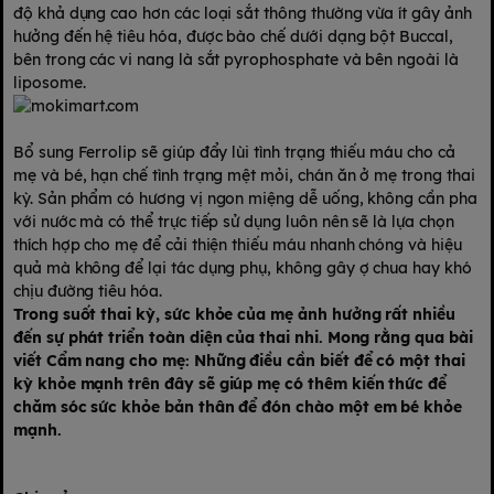
độ khả dụng cao hơn các loại sắt thông thường vừa ít gây ảnh
hưởng đến hệ tiêu hóa, được bào chế dưới dạng bột Buccal,
bên trong các vi nang là sắt pyrophosphate và bên ngoài là
liposome.
Bổ sung Ferrolip sẽ giúp đẩy lùi tình trạng thiếu máu cho cả
mẹ và bé, hạn chế tình trạng mệt mỏi, chán ăn ở mẹ trong thai
kỳ. Sản phẩm có hương vị ngon miệng dễ uống, không cần pha
với nước mà có thể trực tiếp sử dụng luôn nên sẽ là lựa chọn
thích hợp cho mẹ để cải thiện thiếu máu nhanh chóng và hiệu
quả mà không để lại tác dụng phụ, không gây ợ chua hay khó
chịu đường tiêu hóa.
Trong suốt thai kỳ, sức khỏe của mẹ ảnh hưởng rất nhiều
đến sự phát triển toàn diện của thai nhi. Mong rằng qua bài
viết Cẩm nang cho mẹ: Những điều cần biết để có một thai
kỳ khỏe mạnh trên đây sẽ giúp mẹ có thêm kiến thức để
chăm sóc sức khỏe bản thân để đón chào một em bé khỏe
mạnh.