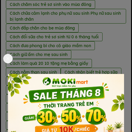
Cách chăm sóc trẻ sơ sinh vào mùa đông
Cách chữa cảm lạnh cho phụ nữ sau sinh Phụ nữ sau sinh
bị lạnh chân
Cách đắp chăn cho be mùa đông
Cách đổi sữa cho trẻ sơ sinh từ 0 6 tháng tuổi
Cách đưa phong bì cho cô giáo mầm non
Cách giữ ấm cho mẹ sau sinh
Cách làm quà 20 10 tặng mẹ bằng giấy
Cách nằm than sau sinh
Cách nhận biết trẻ hợp sữa
Cách pha Prenalen Prenalen uống trước hay sau ăn
Cách tăng cường hệ miễn dịch
Cách tăng de kháng cho be
Cách tiệt trùng bình sữa Moyuum mới mua
Cách tổ chức halloween cho trẻ em
Cách tránh vía cho trẻ sơ sinh khi ra ngoài