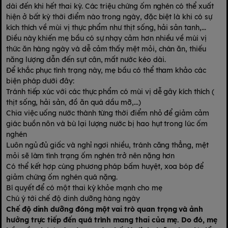
dài đến khi hết thai kỳ. Các triệu chứng ốm nghén có thể xuất
hiện ở bất kỳ thời điểm nào trong ngày, đặc biệt là khi có sự
kích thích về mùi vị thực phẩm như thịt sống, hải sản tanh,...
Điều này khiến mẹ bầu có sự nhạy cảm hơn nhiều về mùi vị
thức ăn hàng ngày và dễ cảm thấy mệt mỏi, chán ăn, thiếu
năng lượng dẫn đến sụt cân, mất nước kéo dài.
Để khắc phục tình trạng này, mẹ bầu có thể tham khảo các
biện pháp dưới đây:
Tránh tiếp xúc với các thực phẩm có mùi vị dễ gây kích thích (
thịt sống, hải sản, đồ ăn quá dầu mỡ,...)
Chia việc uống nước thành từng thời điểm nhỏ để giảm cảm
giác buồn nôn và bù lại lượng nước bị hao hụt trong lúc ốm
nghén
Luôn ngủ đủ giấc và nghỉ ngơi nhiều, tránh căng thẳng, mệt
mỏi sẽ làm tình trạng ốm nghén trở nên nặng hơn
Có thể kết hợp cùng phương pháp bấm huyệt, xoa bóp để
giảm chứng ốm nghén quá nặng.
Bí quyết để có một thai kỳ khỏe mạnh cho mẹ
Chú ý tới chế độ dinh dưỡng hàng ngày
Chế độ dinh dưỡng đóng một vai trò quan trọng và ảnh
hưởng trực tiếp đến quá trình mang thai của mẹ. Do đó, mẹ