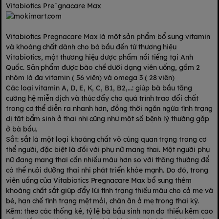
Vitabiotics Pre`gnacare Max
Vitabiotics Pregnacare Max là một sản phẩm bổ sung vitamin
và khoáng chất dành cho bà bầu đến từ thương hiệu
Vitabiotics, một thương hiệu dược phẩm nổi tiếng tại Anh
Quốc. Sản phẩm được bào chế dưới dạng viên uống, gồm 2
nhóm là đa vitamin ( 56 viên) và omega 3 ( 28 viên)
Các loại vitamin A, D, E, K, C, B1, B2,...: giúp bà bầu tăng
cường hệ miễn dịch và thúc đẩy cho quá trình trao đổi chất
trong cơ thể diễn ra nhanh hơn, đồng thời ngăn ngừa tình trạng
dị tật bẩm sinh ở thai nhi cũng như một số bệnh lý thường gặp
ở bà bầu.
Sắt: sắt là một loại khoáng chất vô cùng quan trọng trong cơ
thể người, đặc biệt là đối với phụ nữ mang thai. Một người phụ
nữ đang mang thai cần nhiều máu hơn so với thông thường để
có thể nuôi dưỡng thai nhi phát triển khỏe mạnh. Do đó, trong
viên uống của Vitabiotics Pregnacare Max bổ sung thêm
khoáng chất sắt giúp đẩy lùi tình trạng thiếu máu cho cả mẹ và
bé, hạn chế tình trạng mệt mỏi, chán ăn ở mẹ trong thai kỳ.
Kẽm: theo các thống kê, tỷ lệ bà bầu sinh non do thiếu kẽm cao