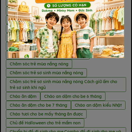
Cách trị khô da ở trẻ em
Cách vệ sinh bình sữa bằng nước sôi
Cách vệ sinh bình sữa mới mua
Cách vệ sinh bình sữa Moyuum mới mua
Cách vệ sinh bình sữa pigeon mới mua
Cách vệ sinh bình sữa sau mỗi lần bú
canxi và vitamin tổng hợp cho mẹ bầu
Chăm sóc trẻ mùa nắng nóng
Chăm sóc trẻ sơ sinh mùa nắng nóng
Chăm sóc trẻ sơ sinh mùa nắng nóng Cách giữ ấm cho
trẻ sơ sinh khi ngủ
Cháo ăn dặm
Cháo an dặm cho be 6 tháng
Cháo ăn dặm cho be 7 tháng
Cháo an dặm kiểu Nhật
Cháo tươi cho be mấy tháng ăn được
Chủ đề Halloween cho trẻ mầm non
Chuẩn bị đồ đi sinh cho mẹ Combo đồ đi sinh cho mẹ và