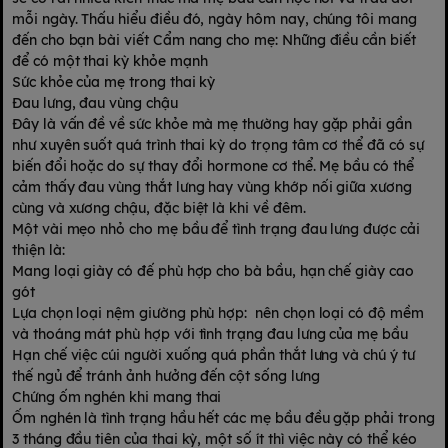
mỗi ngày. Thấu hiểu điều đó, ngày hôm nay, chúng tôi mang
đến cho bạn bài viết Cẩm nang cho mẹ: Những điều cần biết
để có một thai kỳ khỏe mạnh
Sức khỏe của mẹ trong thai kỳ
Đau lưng, đau vùng chậu
Đây là vấn đề về sức khỏe mà mẹ thường hay gặp phải gần
như xuyên suốt quá trình thai kỳ do trọng tâm cơ thể đã có sự
biến đổi hoặc do sự thay đổi hormone cơ thể. Mẹ bầu có thể
cảm thấy đau vùng thắt lưng hay vùng khớp nối giữa xương
cùng và xương chậu, đặc biệt là khi về đêm.
Một vài mẹo nhỏ cho mẹ bầu để tình trạng đau lưng được cải
thiện là:
Mang loại giày có đế phù hợp cho bà bầu, hạn chế giày cao
gót
Lựa chọn loại nệm giường phù hợp: nên chọn loại có độ mềm
và thoáng mát phù hợp với tình trạng đau lưng của mẹ bầu
Hạn chế việc cúi người xuống quá phần thắt lưng và chú ý tư
thế ngủ để tránh ảnh hưởng đến cột sống lưng
Chứng ốm nghén khi mang thai
Ốm nghén là tình trạng hầu hết các mẹ bầu đều gặp phải trong
3 tháng đầu tiên của thai kỳ, một số ít thì việc này có thể kéo