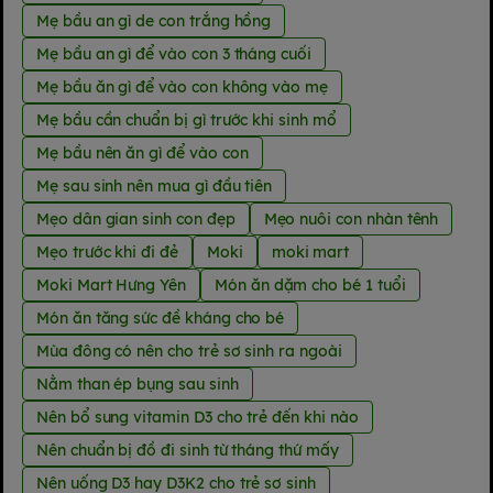
Mẹ bầu an gì de con trắng hồng
Mẹ bầu an gì để vào con 3 tháng cuối
Mẹ bầu ăn gì để vào con không vào mẹ
Mẹ bầu cần chuẩn bị gì trước khi sinh mổ
Mẹ bầu nên ăn gì để vào con
Mẹ sau sinh nên mua gì đầu tiên
Mẹo dân gian sinh con đẹp
Mẹo nuôi con nhàn tênh
Mẹo trước khi đi đẻ
Moki
moki mart
Moki Mart Hưng Yên
Món ăn dặm cho bé 1 tuổi
Món ăn tăng sức đề kháng cho bé
Mùa đông có nên cho trẻ sơ sinh ra ngoài
Nằm than ép bụng sau sinh
Nên bổ sung vitamin D3 cho trẻ đến khi nào
Nên chuẩn bị đồ đi sinh từ tháng thứ mấy
Nên uống D3 hay D3K2 cho trẻ sơ sinh