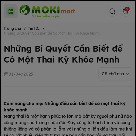
0
Trang chủ
/
Tin tức
/
Những Bí Quyết Cần Biết để Có Một Thai Kỳ Khỏe Mạnh
Những Bí Quyết Cần Biết để
Có Một Thai Kỳ Khỏe Mạnh
01/04/2025
Cẩm nang cho mẹ: Những điều cần biết để có một thai kỳ
khỏe mạnh
Mang thai là một hạnh phúc to lớn mà bất kỳ người phụ nữ nào
cũng mong chờ trong cuộc đời. Đây cũng là hành trình vô cùng
thiêng liêng và có phần lạ lẫm với những ai lần đầu làm mẹ khi
sẽ có rất nhiều kiến thức mà mẹ bầu cần học hỏi và trau dồi