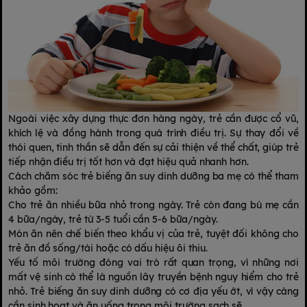
Ngoài việc xây dựng thực đơn hàng ngày, trẻ cần được cổ vũ,
khích lệ và đồng hành trong quá trình điều trị. Sự thay đổi về
thói quen, tinh thần sẽ dẫn đến sự cải thiện về thể chất, giúp trẻ
tiếp nhận điều trị tốt hơn và đạt hiệu quả nhanh hơn.
Cách chăm sóc trẻ biếng ăn suy dinh dưỡng ba mẹ có thể tham
khảo gồm:
Cho trẻ ăn nhiều bữa nhỏ trong ngày. Trẻ còn đang bú mẹ cần
4 bữa/ngày, trẻ từ 3-5 tuổi cần 5-6 bữa/ngày.
Món ăn nên chế biến theo khẩu vị của trẻ, tuyệt đối không cho
trẻ ăn đồ sống/tái hoặc có dấu hiệu ôi thiu.
Yếu tố môi trường đóng vai trò rất quan trọng, vì những nơi
mất vệ sinh có thể là nguồn lây truyền bệnh nguy hiểm cho trẻ
nhỏ. Trẻ biếng ăn suy dinh dưỡng có cơ địa yếu ớt, vì vậy càng
cần sinh hoạt và ăn uống trong môi trường sạch sẽ.