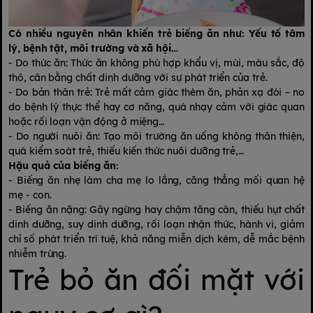
Có nhiều nguyên nhân khiến trẻ biếng ăn như: Yếu tố tâm
lý, bệnh tật, môi trường và xã hội…
- Do thức ăn: Thức ăn không phù hợp khẩu vị, mùi, màu sắc, độ
thô, cân bằng chất dinh dưỡng với sự phát triển của trẻ.
- Do bản thân trẻ: Trẻ mất cảm giác thèm ăn, phản xạ đói – no
do bệnh lý thực thể hay cơ năng, quá nhạy cảm với giác quan
hoặc rối loạn vận động ở miệng…
- Do người nuôi ăn: Tạo môi trường ăn uống không thân thiện,
quá kiểm soát trẻ, thiếu kiến thức nuôi dưỡng trẻ,…
Hậu quả của biếng ăn:
- Biếng ăn nhẹ làm cha mẹ lo lắng, căng thẳng mối quan hệ
mẹ - con.
- Biếng ăn nặng: Gây ngừng hay chậm tăng cân, thiếu hụt chất
dinh dưỡng, suy dinh dưỡng, rối loạn nhận thức, hành vi, giảm
chỉ số phát triển trí tuệ, khả năng miễn dịch kém, dễ mắc bệnh
nhiễm trùng.
Trẻ bỏ ăn đối mặt với