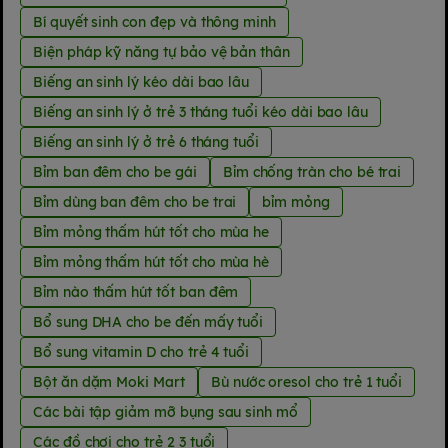
Bí quyết sinh con đẹp và thông minh
Biện pháp kỹ năng tự bảo vệ bản thân
Biếng an sinh lý kéo dài bao lâu
Biếng an sinh lý ở trẻ 3 tháng tuổi kéo dài bao lâu
Biếng an sinh lý ở trẻ 6 tháng tuổi
Bỉm ban đêm cho be gái
Bỉm chống tràn cho bé trai
Bỉm dùng ban đêm cho be trai
bỉm mỏng
Bỉm mỏng thấm hút tốt cho mùa he
Bỉm mỏng thấm hút tốt cho mùa hè
Bỉm nào thấm hút tốt ban đêm
Bổ sung DHA cho be đến mấy tuổi
Bổ sung vitamin D cho trẻ 4 tuổi
Bột ăn dặm Moki Mart
Bù nước oresol cho trẻ 1 tuổi
Các bài tập giảm mỡ bụng sau sinh mổ
Các đồ chơi cho trẻ 2 3 tuổi