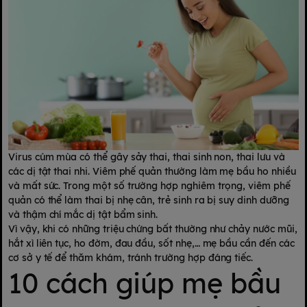
Virus cúm mùa có thể gây sảy thai, thai sinh non, thai lưu và
các dị tật thai nhi. Viêm phế quản thường làm mẹ bầu ho nhiều
và mất sức. Trong một số trường hợp nghiêm trọng, viêm phế
quản có thể làm thai bị nhẹ cân, trẻ sinh ra bị suy dinh dưỡng
và thậm chí mắc dị tật bẩm sinh.
Vì vậy, khi có những triệu chứng bất thường như chảy nước mũi,
hắt xì liên tục, ho đờm, đau đầu, sốt nhẹ,… mẹ bầu cần đến các
cơ sở y tế để thăm khám, tránh trường hợp đáng tiếc.
10 cách giúp mẹ bầu