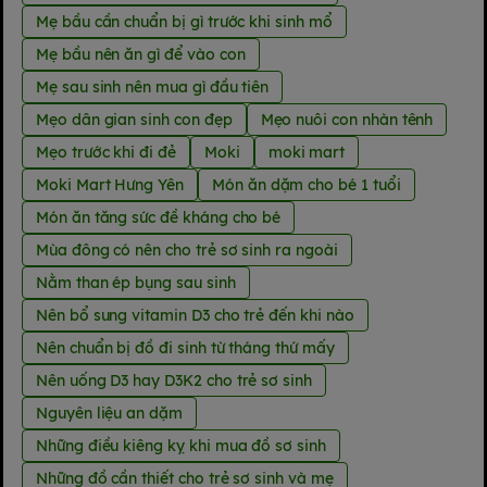
Mẹ bầu cần chuẩn bị gì trước khi sinh mổ
Mẹ bầu nên ăn gì để vào con
Mẹ sau sinh nên mua gì đầu tiên
Mẹo dân gian sinh con đẹp
Mẹo nuôi con nhàn tênh
Mẹo trước khi đi đẻ
Moki
moki mart
Moki Mart Hưng Yên
Món ăn dặm cho bé 1 tuổi
Món ăn tăng sức đề kháng cho bé
Mùa đông có nên cho trẻ sơ sinh ra ngoài
Nằm than ép bụng sau sinh
Nên bổ sung vitamin D3 cho trẻ đến khi nào
Nên chuẩn bị đồ đi sinh từ tháng thứ mấy
Nên uống D3 hay D3K2 cho trẻ sơ sinh
Nguyên liệu an dặm
Những điều kiêng kỵ khi mua đồ sơ sinh
Những đồ cần thiết cho trẻ sơ sinh và mẹ