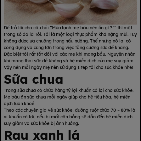
Để trả lời cho câu hỏi “Mùa lạnh mẹ bầu nên ăn gì ? ‘” thì một
trong số đó là Tỏi. Tỏi là một loại thực phẩm khá nặng mùi. Tuy
không được ưa chuộng trong nấu nướng. Thế nhưng nó lại có
công dụng vô cùng lớn trong việc tăng cường sức để kháng.
Đặc biệt tỏi rất tốt đối với các mẹ khi mang bầu. Nguyên nhân
khi mang thai sức đề kháng và hệ miễn dịch của mẹ suy giảm.
Vậy nên mỗi ngày mẹ nên sử dụng 1 tép tỏi cho sức khỏe nhé!
Sữa chua
Trong sữa chua có chứa hàng tỷ lợi khuẩn có lợi cho sức khỏe.
Mẹ bầu ăn sữa chua mỗi ngày giúp cho hệ tiêu hóa, hệ miên
dịch luôn khoẻ
Theo các chuyên gia về sức khỏe, đường ruột chứa 70 – 80% là
vi khuẩn có lợi, nếu bị mất cân bằng sẽ dẫn đến hệ miễn dịch
suy giảm và sức khỏe bị ảnh hưởng.
Rau xanh lá