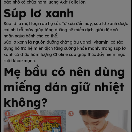
bào nhờ có chứa hàm lượng Axit Folic lớn.
Súp lơ xanh
Súp lơ là một loại rau họ cải. Từ xưa đến nay, súp lơ xanh được
coi như cỗ máy giúp tăng dường hệ miễn dịch, giải độc và
ngăn ngừa bệnh cho cơ thể.
Súp lơ xanh là nguồn dưỡng chất giàu Canxi, vitamin, có tác
dụng hỗ trợ hệ miễn dịch tăng cường khỏe mạnh. Trong súp lơ
xanh có chứa hàm lượng Choline cao giúp thúc đẩy niêm mạc
ruột khỏe mạnh.
Mẹ bầu có nên dùng
miếng dán giữ nhiệt
không?