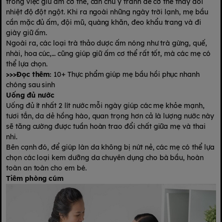
trong việc giữ ấm cơ thể, cần chú ý tránh để cơ thể thay đổi
nhiệt độ đột ngột. Khi ra ngoài những ngày trời lạnh, mẹ bầu
cần mặc đủ ấm, đội mũ, quàng khăn, đeo khẩu trang và đi
giày giữ ấm.
Ngoài ra, các loại trà thảo dược ấm nóng như trà gừng, quế,
nhài, hoa cúc,… cũng giúp giữ ấm cơ thể rất tốt, mà các mẹ có
thể lựa chọn.
>>>Đọc thêm:
10+ Thực phẩm giúp mẹ bầu hồi phục nhanh
chóng sau sinh
Uống đủ nước
Uống đủ ít nhất 2 lít nước mỗi ngày giúp các mẹ khỏe mạnh,
tươi tắn, da dẻ hồng hào, quan trọng hơn cả là lượng nước này
sẽ tăng cường được tuần hoàn trao đổi chất giữa mẹ và thai
nhi.
Bên cạnh đó, để giúp làn da không bị nứt nẻ, các mẹ có thể lựa
chọn các loại kem dưỡng da chuyên dụng cho bà bầu, hoàn
toàn an toàn cho em bé.
Tiêm phòng cúm