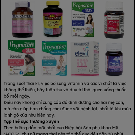
Trong suốt thai kì, việc bổ sung vitamin và các vi chất là việc
không thể thiếu, hãy tuân thủ và duy trì thói quen uống thuốc
bổ mỗi ngày.
Điều này không chỉ cung cấp đủ dinh dưỡng cho hai mẹ con,
mà còn giúp bạn chống chọi được với bệnh tật, nhất là khi mùa
lạnh gõ cửa như hiện nay.
Tập thể dục thường xuyên
Theo hướng dẫn mới nhất của Hiệp hội Sản phụ khoa Mỹ
(ACOG), phụ nữ mang thai nên tập thể dục đều đặn 20 phút