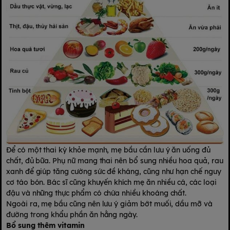
Để có một thai kỳ khỏe mạnh, mẹ bầu cần lưu ý ăn uống đủ
chất, đủ bữa. Phụ nữ mang thai nên bổ sung nhiều hoa quả, rau
xanh để giúp tăng cường sức
đề kháng
, cũng như hạn chế nguy
cơ táo bón. Bác sĩ cũng khuyến khích mẹ ăn nhiều cá, các loại
đậu và những thực phẩm có chứa nhiều khoáng chất.
Ngoài ra, mẹ bầu cũng nên lưu ý giảm bớt muối, dầu mỡ và
đường trong khẩu phần ăn hằng ngày.
Bổ sung thêm
vitamin