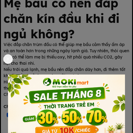
Mẹ bầu có nên đắp
chăn kín đầu khi đi
ngủ không?
Việc đắp chăn trùm đầu có thể giúp mẹ bầu cảm thấy ấm áp
và an toàn hơn trong những ngày lạnh giá. Tuy nhiên, thói quen
này có thể làm mẹ bị thiếu oxy, hít phải quá nhiều CO2, gây
hại cho thai nhi.
Nếu trời quá lạnh, mẹ bầu nên đắp chăn dày hơn, đi thêm tất
khi đi ngủ và sử dụng máy sưởi an toàn.
Hi vọng những chia sẻ trên giúp các mẹ bầu trang bị được
thêm nhiều kiến thức bổ ích cho hành trình làm mẹ của mình.
Chúc các mẹ có một thai kì mạnh khỏe và hạnh phúc.
Chia sẻ